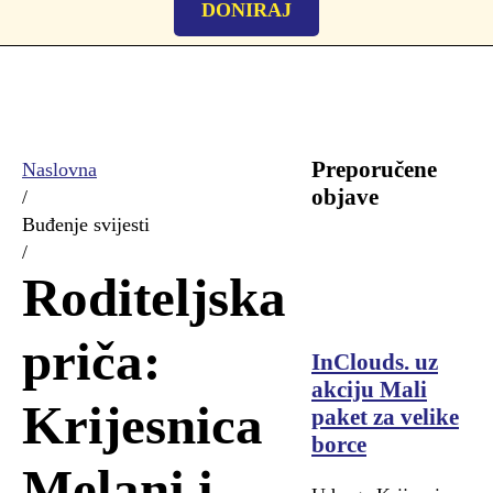
DONIRAJ
Preporučene
Naslovna
objave
/
Buđenje svijesti
/
Roditeljska
priča:
InClouds. uz
akciju Mali
Krijesnica
paket za velike
borce
Melani i