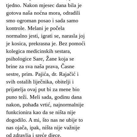
tjedno. Nakon mjesec dana bila je
gotova naša noćna mora, odradili
smo ogroman posao i sada samo
kontrole. Melani je počela
normalno jesti, igrati se, narasla joj
je kosica, prekrasna je. Bez pomoći
kolegica medicinskih sestara,
psihologice Sare, Žane koja se
brine za sva naša prava, Časne
sestre, prim. Pajića, dr. Rajačić i
svih ostalih liječnika, obitelji i
prijatelja ovaj put bi za mene bio
puno teži. Meli sada, godinu dana
nakon, pohađa vrtić, najnormalnije
funkcionira kao da se ništa nije
dogodilo. A mi, što nas ne ubije to
nas ojača, ipak, ništa nije važnije
od zdravlja i sreće djece.