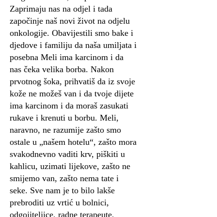
Zaprimaju nas na odjel i tada
započinje naš novi život na odjelu
onkologije. Obavijestili smo bake i
djedove i familiju da naša umiljata i
posebna Meli ima karcinom i da
nas čeka velika borba. Nakon
prvotnog šoka, prihvatiš da iz svoje
kože ne možeš van i da tvoje dijete
ima karcinom i da moraš zasukati
rukave i krenuti u borbu. Meli,
naravno, ne razumije zašto smo
ostale u „našem hotelu“, zašto mora
svakodnevno vaditi krv, piškiti u
kahlicu, uzimati lijekove, zašto ne
smijemo van, zašto nema tate i
seke. Sve nam je to bilo lakše
prebroditi uz vrtić u bolnici,
odgojiteljice, radne terapeute,