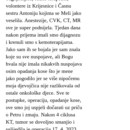
volontere iz Krijesnice i Časnu
sestru Antoniju kojima se Meli jako
veselila. Anestezije, CVK, CT, MR
sve je super podnijela. Tjedan dana
nakon prijema imali smo dijagnozu
i krenuli smo s kemoterapijama.
Jako sam ih se bojala jer sam znala
koje su sve nuspojave, ali Bogu
hvala nije imala nikakvih nuspojava
osim opadanja kose što je mene
jako pogodilo jer se više nipočemu
moja djevojčica nije razlikovala od
ostale onkološke djece. Sve te
postupke, operaciju, opadanje kose,
sve smo joj uspjeli dočarati uz priču
o Petru i zmaju. Nakon 4 ciklusa
KT, tumor se dovoljno smanjio i
uslijedila je operacija 17. 4. 2023.