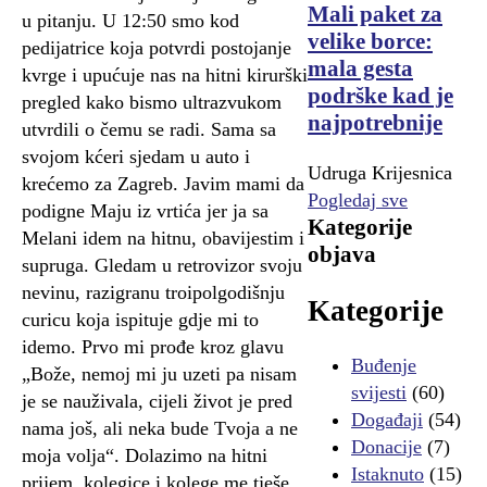
Mali paket za
u pitanju. U 12:50 smo kod
velike borce:
pedijatrice koja potvrdi postojanje
mala gesta
kvrge i upućuje nas na hitni kirurški
podrške kad je
pregled kako bismo ultrazvukom
najpotrebnije
utvrdili o čemu se radi. Sama sa
svojom kćeri sjedam u auto i
Udruga Krijesnica
krećemo za Zagreb. Javim mami da
Pogledaj sve
podigne Maju iz vrtića jer ja sa
Kategorije
Melani idem na hitnu, obavijestim i
objava
supruga. Gledam u retrovizor svoju
nevinu, razigranu troipolgodišnju
Kategorije
curicu koja ispituje gdje mi to
idemo. Prvo mi prođe kroz glavu
Buđenje
„Bože, nemoj mi ju uzeti pa nisam
svijesti
(60)
je se nauživala, cijeli život je pred
Događaji
(54)
nama još, ali neka bude Tvoja a ne
Donacije
(7)
moja volja“. Dolazimo na hitni
Istaknuto
(15)
prijem, kolegice i kolege me tješe