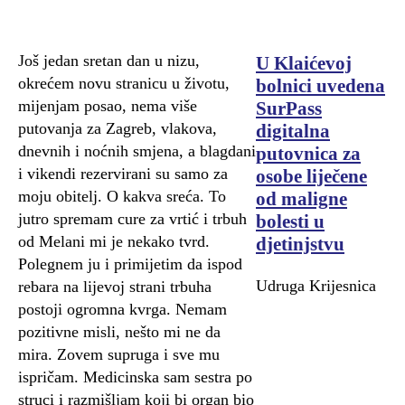
Još jedan sretan dan u nizu,
U Klaićevoj
okrećem novu stranicu u životu,
bolnici uvedena
mijenjam posao, nema više
SurPass
putovanja za Zagreb, vlakova,
digitalna
dnevnih i noćnih smjena, a blagdani
putovnica za
i vikendi rezervirani su samo za
osobe liječene
moju obitelj. O kakva sreća. To
od maligne
jutro spremam cure za vrtić i trbuh
bolesti u
od Melani mi je nekako tvrd.
djetinjstvu
Polegnem ju i primijetim da ispod
Udruga Krijesnica
rebara na lijevoj strani trbuha
postoji ogromna kvrga. Nemam
pozitivne misli, nešto mi ne da
mira. Zovem supruga i sve mu
ispričam. Medicinska sam sestra po
struci i razmišljam koji bi organ bio