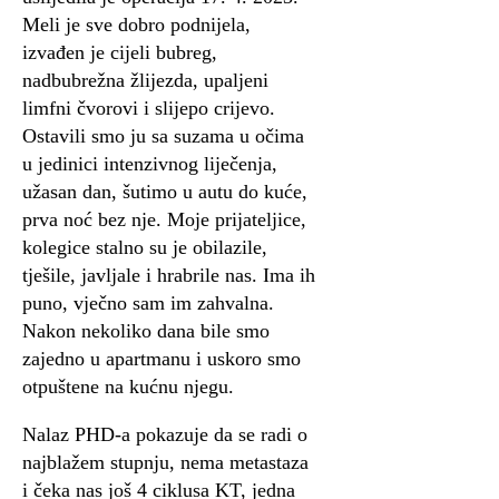
Meli je sve dobro podnijela,
izvađen je cijeli bubreg,
nadbubrežna žlijezda, upaljeni
limfni čvorovi i slijepo crijevo.
Ostavili smo ju sa suzama u očima
u jedinici intenzivnog liječenja,
užasan dan, šutimo u autu do kuće,
prva noć bez nje. Moje prijateljice,
kolegice stalno su je obilazile,
tješile, javljale i hrabrile nas. Ima ih
puno, vječno sam im zahvalna.
Nakon nekoliko dana bile smo
zajedno u apartmanu i uskoro smo
otpuštene na kućnu njegu.
Nalaz PHD-a pokazuje da se radi o
najblažem stupnju, nema metastaza
i čeka nas još 4 ciklusa KT, jedna