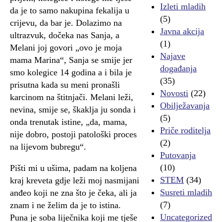
Izleti mladih
da je to samo nakupina fekalija u
(5)
crijevu, da bar je. Dolazimo na
Javna akcija
ultrazvuk, dočeka nas Sanja, a
(1)
Melani joj govori „ovo je moja
Najave
mama Marina“, Sanja se smije jer
događanja
smo kolegice 14 godina a i bila je
(35)
prisutna kada su meni pronašli
Novosti
(22)
karcinom na štitnjači. Melani leži,
Obilježavanja
nevina, smije se, škaklja ju sonda i
(5)
onda trenutak istine, „da, mama,
Priče roditelja
nije dobro, postoji patološki proces
(2)
na lijevom bubregu“.
Putovanja
(10)
Pišti mi u ušima, padam na koljena
STEM
(34)
kraj kreveta gdje leži moj nasmijani
Susreti mladih
anđeo koji ne zna što je čeka, ali ja
(7)
znam i ne želim da je to istina.
Uncategorized
Puna je soba liječnika koji me tješe