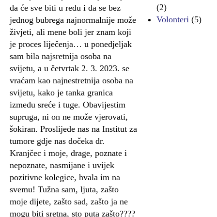
(2)
da će sve biti u redu i da se bez
Volonteri
(5)
jednog bubrega najnormalnije može
živjeti, ali mene boli jer znam koji
je proces liječenja… u ponedjeljak
sam bila najsretnija osoba na
svijetu, a u četvrtak 2. 3. 2023. se
vraćam kao najnestretnija osoba na
svijetu, kako je tanka granica
između sreće i tuge. Obavijestim
supruga, ni on ne može vjerovati,
šokiran. Proslijede nas na Institut za
tumore gdje nas dočeka dr.
Kranjčec i moje, drage, poznate i
nepoznate, nasmijane i uvijek
pozitivne kolegice, hvala im na
svemu! Tužna sam, ljuta, zašto
moje dijete, zašto sad, zašto ja ne
mogu biti sretna, sto puta zašto????