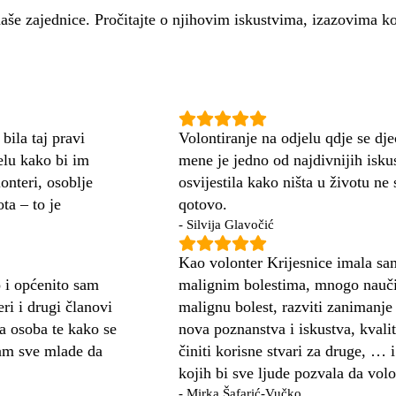
naše zajednice. Pročitajte o njihovim iskustvima, izazovima ko
bila taj pravi
Volontiranje na odjelu qdje se dje
elu kako bi im
mene je jedno od najdivnijih isk
onteri, osoblje
osvijestila kako ništa u životu n
ta – to je
qotovo.
- Silvija Glavočić
Kao volonter Krijesnice imala sam 
o i općenito sam
malignim bolestima, mnogo naučit
ri i drugi članovi
malignu bolest, razviti zanimanje
ja osoba te kako se
nova poznanstva i iskustva, kvali
vam sve mlade da
činiti korisne stvari za druge, … 
kojih bi sve ljude pozvala da volo
- Mirka Šafarić-Vučko