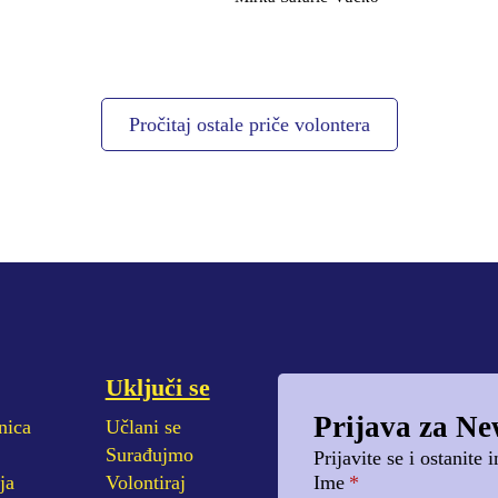
Pročitaj ostale priče volontera
Uključi se
Prijava za Ne
nica
Učlani se
Surađujmo
Prijavite se i ostanite
ja
Volontiraj
Ime
*