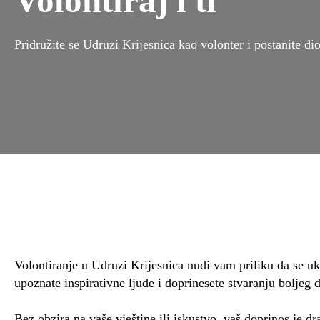
Volontiraj i ti
Pridružite se Udruzi Krijesnica kao volonter i postanite dio
Volontiranje u Udruzi Krijesnica nudi vam priliku da se uk
upoznate inspirativne ljude i doprinesete stvaranju boljeg 
Bez obzira na vaše vještine ili iskustvo, vaš doprinos je dr