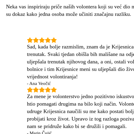
Neka vas inspiriraju priče naših volontera koji su već dio 
su dokaz kako jedna osoba može učiniti značajnu razliku.
Sad, kada bolje razmislim, znam da je Krijesnica 
trenutak. Svaki tjedan obišla bih mališane na odj
uljepšala trenutak njihovog dana, a oni, ostali vol
bolnice i tim Krijesnice meni su uljepšali dio živo
vrijednost volontiranja!
- Ana Veočić
Za mene je volonterstvo jedno pozitivno iskustv
htio pomagati drugima na bilo koji način. Volonte
udruge Krijesnica naučili su me kako postati bol
probijati kroz život. Upravo iz tog razloga pozi
nam se pridruže kako bi se družili i pomagali.
- Marin Čujić