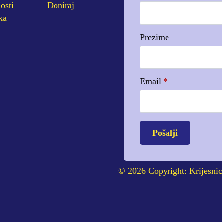
osti
Doniraj
ka
Prezime
Email
*
Pošalji
© 2026 Copyright: Krijesnic