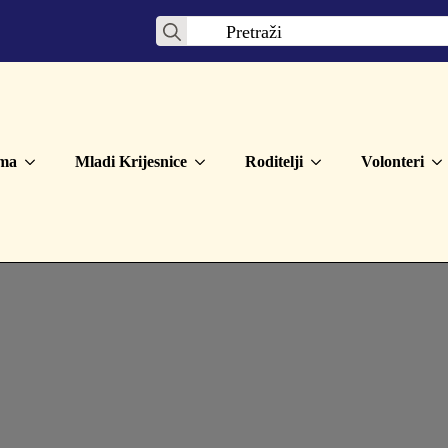
Search
for:
ma
Mladi Krijesnice
Roditelji
Volonteri