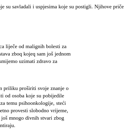
je su savladali i uspjesima koje su postigli. Njihove priče
ca liječe od malignih bolesti za
ustava zboq kojeq sam još jednom
e smijemo uzimati zdravo za
priliku proširiti svoje znanje o
i od osoba koje su pobijedile
 za temu psihoonkologije, steći
tetno provesti slobodno vrijeme,
i još mnogo divnih stvari zbog
ntiraju.