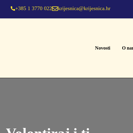
+385 1 3770 022
krijesnica@krijesnica.hr
Novosti
O na