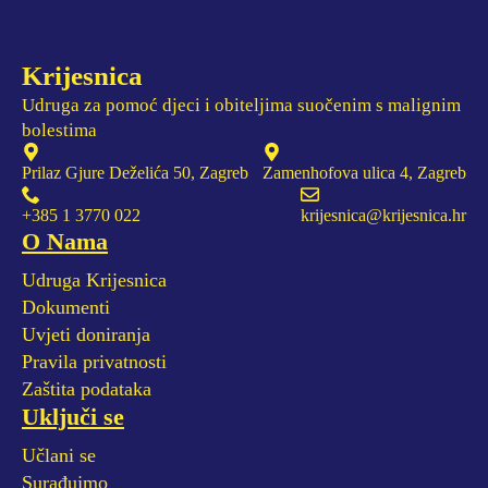
Krijesnica
Udruga za pomoć djeci i obiteljima suočenim s malignim
bolestima
Prilaz Gjure Deželića 50, Zagreb
Zamenhofova ulica 4, Zagreb
+385 1 3770 022
krijesnica@krijesnica.hr
O Nama
Udruga Krijesnica
Dokumenti
Uvjeti doniranja
Pravila privatnosti
Zaštita podataka
Uključi se
Učlani se
Surađujmo