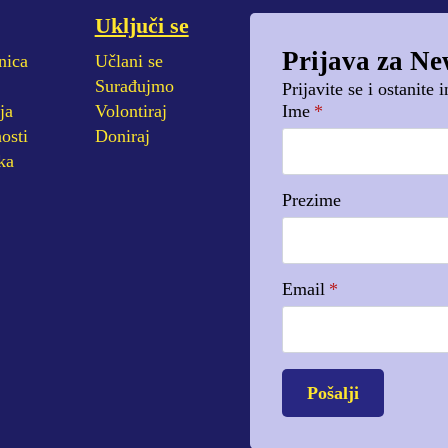
Uključi se
Prijava za Ne
nica
Učlani se
Surađujmo
Prijavite se i ostanite
ja
Volontiraj
Ime
*
osti
Doniraj
ka
Prezime
Email
*
Pošalji