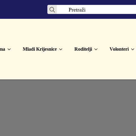
Search
for:
ma
Mladi Krijesnice
Roditelji
Volonteri