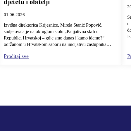
djetetu i obitelji
2
01.06.2026
Su
u 
Izvršna direktorica Krijesnice, Mirela Stanić Popović,
do
sudjelovala je na okruglom stolu „Palijativna skrb u
Is
Republici Hrvatskoj – gdje smo danas i kamo idemo?“
održanom u Hrvatskom saboru na inicijativu zastupnika…
Pročitaj sve
P