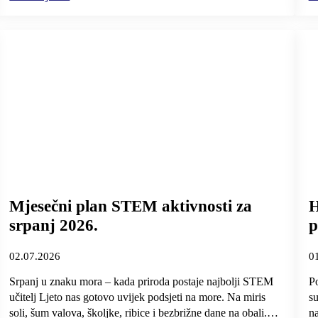
Mjesečni plan STEM aktivnosti za
H
srpanj 2026.
p
02.07.2026
0
Srpanj u znaku mora – kada priroda postaje najbolji STEM
Po
učitelj Ljeto nas gotovo uvijek podsjeti na more. Na miris
su
soli, šum valova, školjke, ribice i bezbrižne dane na obali.…
na