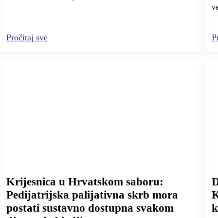
ve
Pročitaj sve
P
Krijesnica u Hrvatskom saboru:
D
Pedijatrijska palijativna skrb mora
K
postati sustavno dostupna svakom
k