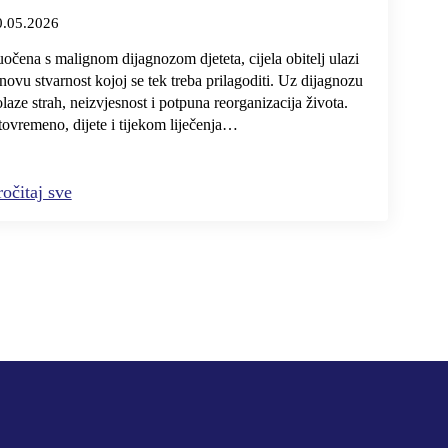
0.05.2026
očena s malignom dijagnozom djeteta, cijela obitelj ulazi
novu stvarnost kojoj se tek treba prilagoditi. Uz dijagnozu
laze strah, neizvjesnost i potpuna reorganizacija života.
tovremeno, dijete i tijekom liječenja…
ročitaj sve