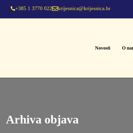
+385 1 3770 022
krijesnica@krijesnica.hr
Novosti
O na
Arhiva objava