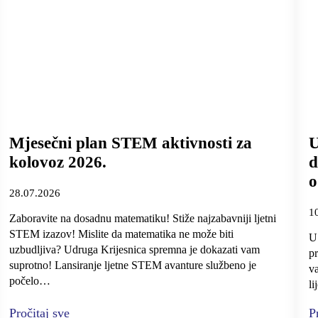
Mjesečni plan STEM aktivnosti za
U
kolovoz 2026.
d
o
28.07.2026
1
Zaboravite na dosadnu matematiku! Stiže najzabavniji ljetni
STEM izazov! Mislite da matematika ne može biti
U 
uzbudljiva? Udruga Krijesnica spremna je dokazati vam
pr
suprotno! Lansiranje ljetne STEM avanture službeno je
v
počelo…
li
Pročitaj sve
P