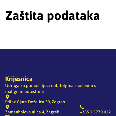
Zaštita podataka
Krijesnica
Udruga za pomoć djeci i obiteljima suočenim s
malignim bolestima
Prilaz Gjure Deželića 50, Zagreb
Zamenhofova ulica 4, Zagreb
+385 1 3770 022