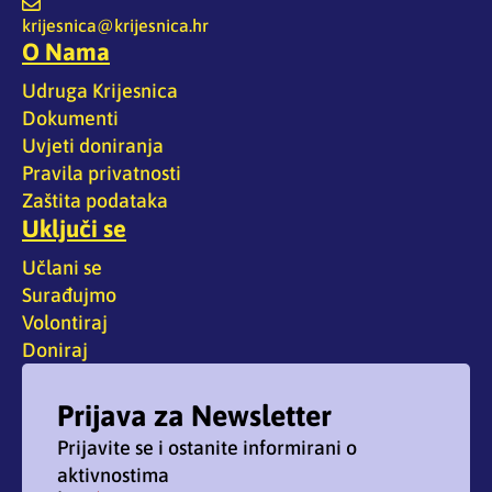
krijesnica@krijesnica.hr
O Nama
Udruga Krijesnica
Dokumenti
Uvjeti doniranja
Pravila privatnosti
Zaštita podataka
Uključi se
Učlani se
Surađujmo
Volontiraj
Doniraj
Prijava za Newsletter
Prijavite se i ostanite informirani o
aktivnostima