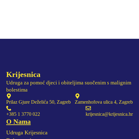
Krijesnica
Udruga za pomoć djeci i obiteljima suočenim s malignim
bolestima
Prilaz Gjure Deželića 50, Zagreb
Zamenhofova ulica 4, Zagreb
+385 1 3770 022
krijesnica@krijesnica.hr
O Nama
Udruga Krijesnica