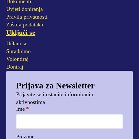
Dokumenti
Uvjeti doniranja
Pravila privatnosti
Zaštita podataka
Uključi se
Učlani se
Surađujmo
Volontiraj
Doniraj
Prijava za Newsletter
Prijavite se i ostanite informirani o
aktivnostima
Ime
*
Prezime