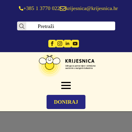
+385 1 3770 022
krijesnica@krijesnica.hr
Search
for:
DONIRAJ