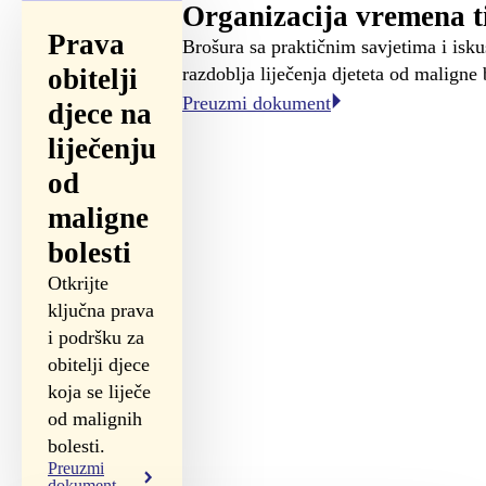
Organizacija vremena ti
Prava
Brošura sa praktičnim savjetima i isku
obitelji
razdoblja liječenja djeteta od maligne 
Preuzmi dokument
djece na
liječenju
od
maligne
bolesti
Otkrijte
ključna prava
i podršku za
obitelji djece
koja se liječe
od malignih
bolesti.
Preuzmi
dokument