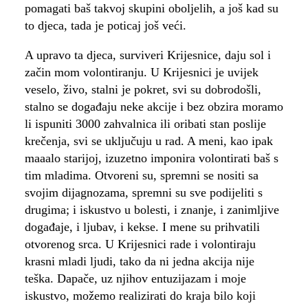
pomagati baš takvoj skupini oboljelih, a još kad su
to djeca, tada je poticaj još veći.
A upravo ta djeca, surviveri Krijesnice, daju sol i
začin mom volontiranju. U Krijesnici je uvijek
veselo, živo, stalni je pokret, svi su dobrodošli,
stalno se događaju neke akcije i bez obzira moramo
li ispuniti 3000 zahvalnica ili oribati stan poslije
krečenja, svi se uključuju u rad. A meni, kao ipak
maaalo starijoj, izuzetno imponira volontirati baš s
tim mladima. Otvoreni su, spremni se nositi sa
svojim dijagnozama, spremni su sve podijeliti s
drugima; i iskustvo u bolesti, i znanje, i zanimljive
događaje, i ljubav, i kekse. I mene su prihvatili
otvorenog srca. U Krijesnici rade i volontiraju
krasni mladi ljudi, tako da ni jedna akcija nije
teška. Dapače, uz njihov entuzijazam i moje
iskustvo, možemo realizirati do kraja bilo koji