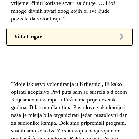
vrijeme, činiti korisne stvari za druge, … i još
mnogo divnih stvari zbog kojih bi sve ljude
pozvala da volontiraju."
Vida Ungar
"Moje iskustvo volontiranja u Krijesnici, ili kako
opisati neopisivo Prvi puta sam se susrela s djecom
Krijesnice na kampu u Fužinama prije desetak
godina. Bila sam član tima Pustolovne akademije i
naša je misija bila organizirati jedan pustolovni dan
za sudionike kampa. Dok smo pripremali program,
sastali smo se s dva Zorana koji s nevjerojatnom
predanošću vode udrugu. Rekli su nam: „Sva su