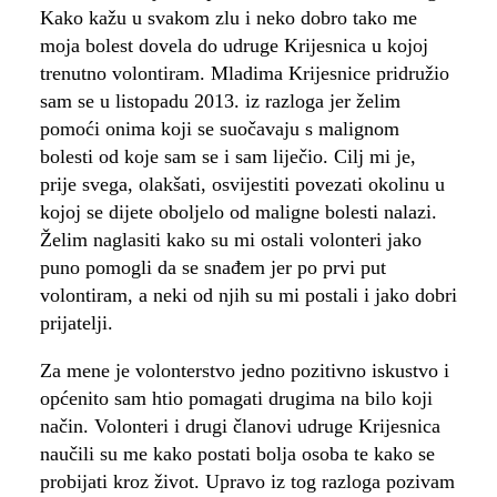
Kako kažu u svakom zlu i neko dobro tako me
moja bolest dovela do udruge Krijesnica u kojoj
trenutno volontiram. Mladima Krijesnice pridružio
sam se u listopadu 2013. iz razloga jer želim
pomoći onima koji se suočavaju s malignom
bolesti od koje sam se i sam liječio. Cilj mi je,
prije svega, olakšati, osvijestiti povezati okolinu u
kojoj se dijete oboljelo od maligne bolesti nalazi.
Želim naglasiti kako su mi ostali volonteri jako
puno pomogli da se snađem jer po prvi put
volontiram, a neki od njih su mi postali i jako dobri
prijatelji.
Za mene je volonterstvo jedno pozitivno iskustvo i
općenito sam htio pomagati drugima na bilo koji
način. Volonteri i drugi članovi udruge Krijesnica
naučili su me kako postati bolja osoba te kako se
probijati kroz život. Upravo iz tog razloga pozivam