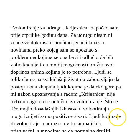
"Volontiranje za udrugu „Krijesnica“ započeo sam
prije otprilike godinu dana. Za udrugu nisam ni
znao sve dok nisam pročitao jedan članak u
novinama preko kojeg sam se upoznao s
problemima kojima se ona bavi i odlučio da bih
volio kada je to u mojoj mogućnosti pružiti svoj
doprinos onima kojima je to potrebno. Ljudi se
toliko bune na svakidašnji život da zaboravljaju da
postoji i ona skupina ljudi kojima je daleko gore pa
mi nakon upoznavanja s radom „Krijesnice“ nije
trebalo dugo da se odlučim za volontiranje. Što se
tiče mojih dosadašnjih iskustva u volontiranju
mogu iznijeti samo pozitivne stvari. Ljudi koji rade
ili volontiraju u udruzi su vrlo simpatični i
pristupačni, s mnogima se da normalno družiti