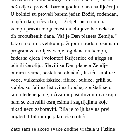
naša djeca provela barem godinu dana na liječenju.
U bolnici su proveli barem jedan Božić, rođendan,
majčin dan, očev dan,… Željeli bismo im na
kampu pružiti mogućnost da obilježe bar neke od
tih propuštenih dana. Vaš je Dan planeta Zemlje.“
Iako smo mi s velikom pažnjom i trudom osmislili
program za obilježavanje tog dana na kampu,
čudesna djeca i volonteri Krijesnice od njega su
učinili čaroliju. Slavili su Dan planeta Zemlje
punim srcima, postali su oblačići, listići, kapljice
vode, vulkanske iskrice, ribice, bubice, grlili su
stabla, surfali na listovima lopuha, spuštali se u
tamu ledene jame, uživali u pustolovini i na kraju
nam se zahvalili osmjesima i zagrljajima koje
nikad neću zaboraviti. Bila je to ljubav na prvi
pogled. I bilo mi je jako teško otići.
Zato sam se skoro svake godine vraćala u Fužine