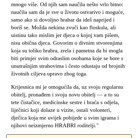
mnogo više. Od njih sam naučila nešto vrlo bitno:
naučila sam da je sve u životu ostvarivo i moguće,
samo ako si dovoljno hrabar da ideš naprijed i
boriš se. Možda nekima zvuči kao floskula, ali
uistinu tako mislim jer djeca o kojoj vam pišem,
nisu obična djeca. Govorim o divnim stvorenjima
koja su toliko hrabra, zrela i pametna da bi mogla
biti primjer svim odraslim osobama koje se bore s
unutrašnjim strahovima i često odustaju od brojnih
životnih ciljeva upravo zbog toga.
Krijesnica mi je omogućila da, uz svoju regularnu
obitelj, pronađem i svoju novu obitelj — a to su
tete čistačice, medicinske sestre i braća s odjela,
liječnici koji dolaze u vizite, ostali volonteri,
dječica koja me uvijek pobijede u svim igrama i
njihovi neizmjerno HRABRI roditelji."