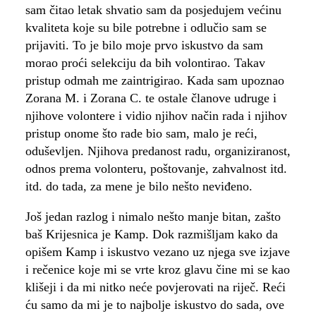
sam čitao letak shvatio sam da posjedujem većinu
kvaliteta koje su bile potrebne i odlučio sam se
prijaviti. To je bilo moje prvo iskustvo da sam
morao proći selekciju da bih volontirao. Takav
pristup odmah me zaintrigirao. Kada sam upoznao
Zorana M. i Zorana C. te ostale članove udruge i
njihove volontere i vidio njihov način rada i njihov
pristup onome što rade bio sam, malo je reći,
oduševljen. Njihova predanost radu, organiziranost,
odnos prema volonteru, poštovanje, zahvalnost itd.
itd. do tada, za mene je bilo nešto neviđeno.
Još jedan razlog i nimalo nešto manje bitan, zašto
baš Krijesnica je Kamp. Dok razmišljam kako da
opišem Kamp i iskustvo vezano uz njega sve izjave
i rečenice koje mi se vrte kroz glavu čine mi se kao
klišeji i da mi nitko neće povjerovati na riječ. Reći
ću samo da mi je to najbolje iskustvo do sada, ove