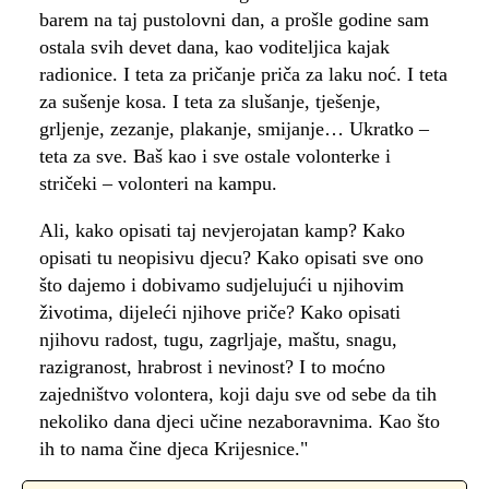
barem na taj pustolovni dan, a prošle godine sam
ostala svih devet dana, kao voditeljica kajak
radionice. I teta za pričanje priča za laku noć. I teta
za sušenje kosa. I teta za slušanje, tješenje,
grljenje, zezanje, plakanje, smijanje… Ukratko –
teta za sve. Baš kao i sve ostale volonterke i
stričeki – volonteri na kampu.
Ali, kako opisati taj nevjerojatan kamp? Kako
opisati tu neopisivu djecu? Kako opisati sve ono
što dajemo i dobivamo sudjelujući u njihovim
životima, dijeleći njihove priče? Kako opisati
njihovu radost, tugu, zagrljaje, maštu, snagu,
razigranost, hrabrost i nevinost? I to moćno
zajedništvo volontera, koji daju sve od sebe da tih
nekoliko dana djeci učine nezaboravnima. Kao što
ih to nama čine djeca Krijesnice."