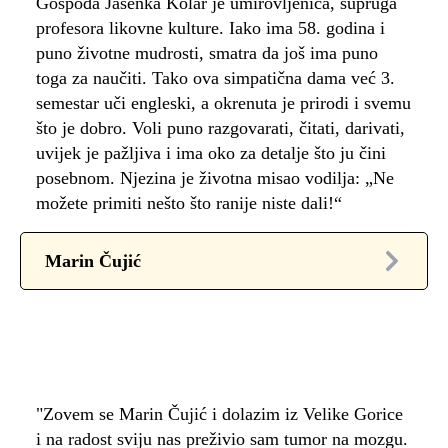
Gospođa Jasenka Kolar je umirovljenica, supruga
profesora likovne kulture. Iako ima 58. godina i
puno životne mudrosti, smatra da još ima puno
toga za naučiti. Tako ova simpatična dama već 3.
semestar uči engleski, a okrenuta je prirodi i svemu
što je dobro. Voli puno razgovarati, čitati, darivati,
uvijek je pažljiva i ima oko za detalje što ju čini
posebnom. Njezina je životna misao vodilja: „Ne
možete primiti nešto što ranije niste dali!“
Marin Čujić
"Zovem se Marin Čujić i dolazim iz Velike Gorice
i na radost sviju nas preživio sam tumor na mozgu.