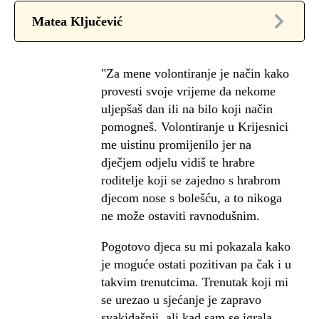
Matea Ključević
"Za mene volontiranje je način kako
provesti svoje vrijeme da nekome
uljepšaš dan ili na bilo koji način
pomogneš. Volontiranje u Krijesnici
me uistinu promijenilo jer na
dječjem odjelu vidiš te hrabre
roditelje koji se zajedno s hrabrom
djecom nose s bolešću, a to nikoga
ne može ostaviti ravnodušnim.
Pogotovo djeca su mi pokazala kako
je moguće ostati pozitivan pa čak i u
takvim trenutcima. Trenutak koji mi
se urezao u sjećanje je zapravo
svakidašnji, ali kad sam se igrala