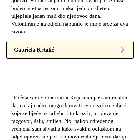
qotovo. Volontiranjem na odjelu svaki put iznova
budem sretna jer sam makar jednom djetetu
uljepšala jedan mali dio njeqovoq dana.
Volontiranje na odjelu napunilo je moje srce za dva
života."
Gabriela Krtalić
"Počela sam volontirati u Krijesnici jer sam mislila
da, na taj način, mogu darovati svoje vrijeme djeci
koja se liječe na odjelu, i to kroz igru, pjevanje,
razgovor, šalu, smijeh. No, nakon određenog
vremena sam shvatila kako svakim odlaskom na
odjel upravo ta djeca i njihovi roditelji meni daruju