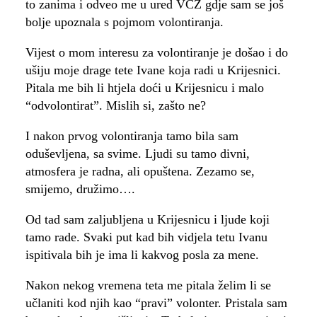
to zanima i odveo me u ured VCZ gdje sam se još
bolje upoznala s pojmom volontiranja.
Vijest o mom interesu za volontiranje je došao i do
ušiju moje drage tete Ivane koja radi u Krijesnici.
Pitala me bih li htjela doći u Krijesnicu i malo
“odvolontirat”. Mislih si, zašto ne?
I nakon prvog volontiranja tamo bila sam
oduševljena, sa svime. Ljudi su tamo divni,
atmosfera je radna, ali opuštena. Zezamo se,
smijemo, družimo….
Od tad sam zaljubljena u Krijesnicu i ljude koji
tamo rade. Svaki put kad bih vidjela tetu Ivanu
ispitivala bih je ima li kakvog posla za mene.
Nakon nekog vremena teta me pitala želim li se
učlaniti kod njih kao “pravi” volonter. Pristala sam