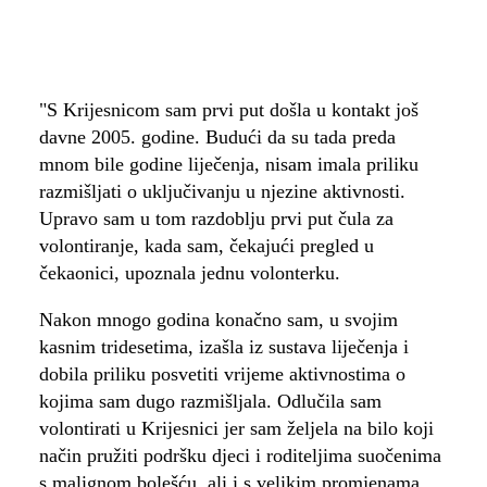
"S Krijesnicom sam prvi put došla u kontakt još
davne 2005. godine. Budući da su tada preda
mnom bile godine liječenja, nisam imala priliku
razmišljati o uključivanju u njezine aktivnosti.
Upravo sam u tom razdoblju prvi put čula za
volontiranje, kada sam, čekajući pregled u
čekaonici, upoznala jednu volonterku.
Nakon mnogo godina konačno sam, u svojim
kasnim tridesetima, izašla iz sustava liječenja i
dobila priliku posvetiti vrijeme aktivnostima o
kojima sam dugo razmišljala. Odlučila sam
volontirati u Krijesnici jer sam željela na bilo koji
način pružiti podršku djeci i roditeljima suočenima
s malignom bolešću, ali i s velikim promjenama