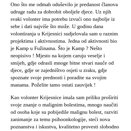
Ono što me odmah oduševilo je predanost članova
udruge radu za dobrobit oboljele djece. Uz njih
svaki volonter ima potrebu izvući ono najbolje iz
sebe i dati najviše što može. U godinu dana
volontiranja u Krijesnici sudjelovala sam u raznim
projektima i aktivnostima. Jedna od aktivnosti bio
je Kamp u Fužinama. Što je Kamp ? Nešto
neopisivo ! Mjesto na kojem caruju veselje i
smijeh, gdje odrasli mnoge bitne stvari nauče od
djece, gdje se zajedništvo osjeti u zraku, gdje
spoznate svoje prednosti i poradite na svojim
manama. Poželite tamo ostati zauvijek !
Kao volonter Krijesnice imala sam priliku proširiti
svoje znanje o malignim bolestima, mnogo naučiti
od osoba koje su pobijedile malignu bolest, razviti
zanimanje za temu psihoonkologije, steći nova
poznanstva i iskustva, kvalitetno provesti slobodno