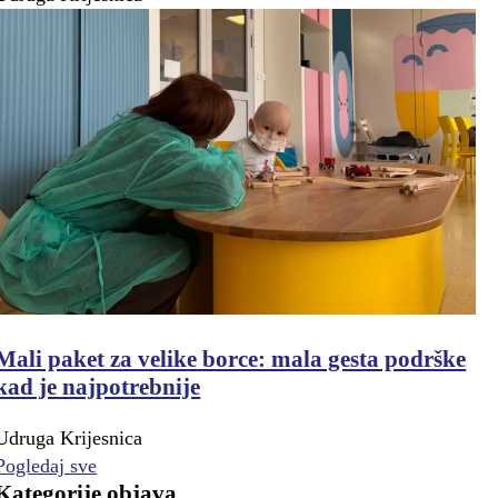
Mali paket za velike borce: mala gesta podrške
kad je najpotrebnije
Udruga Krijesnica
Pogledaj sve
Kategorije objava