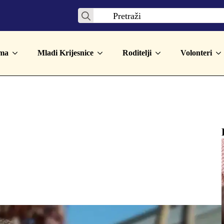
Search
for:
ma
Mladi Krijesnice
Roditelji
Volonteri