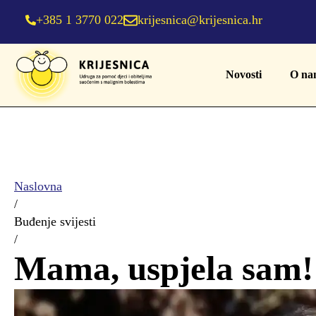
+385 1 3770 022
krijesnica@krijesnica.hr
Novosti
O na
Naslovna
/
Buđenje svijesti
/
Mama, uspjela sam!