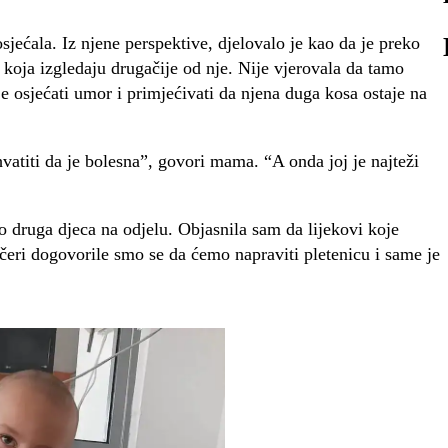
sjećala. Iz njene perspektive, djelovalo je kao da je preko
oja izgledaju drugačije od nje. Nije vjerovala da tamo
e osjećati umor i primjećivati da njena duga kosa ostaje na
hvatiti da je bolesna”, govori mama. “A onda joj je najteži
ao druga djeca na odjelu. Objasnila sam da lijekovi koje
čeri dogovorile smo se da ćemo napraviti pletenicu i same je