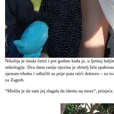
Nikolija je imala četiri i pol godine kada je, u ljetnoj halj
onkologije. Dva dana ranije njezina je obitelj bila spakira
njenom trbuhu i odlučili su prije puta otići doktoru – za sv
za Zagreb.
“Mislila je da sam joj slagala da idemo na more”, prisjeća