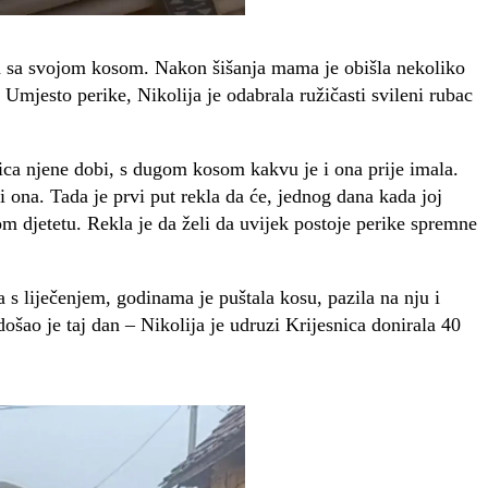
ana sa svojom kosom. Nakon šišanja mama je obišla nekoliko
 Umjesto perike, Nikolija je odabrala ružičasti svileni rubac
jčica njene dobi, s dugom kosom kakvu je i ona prije imala.
 i ona. Tada je prvi put rekla da će, jednog dana kada joj
m djetetu. Rekla je da želi da uvijek postoje perike spremne
a s liječenjem, godinama je puštala kosu, pazila na nju i
ošao je taj dan – Nikolija je udruzi Krijesnica donirala 40