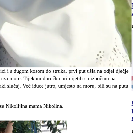
inici i s dugom kosom do struka, prvi put ušla na odjel dječje
na za more. Tijekom doručka primijetili su izbočinu na
aki slučaj. Već iduće jutro, umjesto na moru, bili su na putu
 se Nikolijina mama Nikolina.