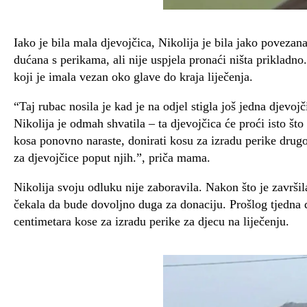
Iako je bila mala djevojčica, Nikolija je bila jako povez
dućana s perikama, ali nije uspjela pronaći ništa prikladno.
koji je imala vezan oko glave do kraja liječenja.
“Taj rubac nosila je kad je na odjel stigla još jedna djevo
Nikolija je odmah shvatila – ta djevojčica će proći isto što
kosa ponovno naraste, donirati kosu za izradu perike drugo
za djevojčice poput njih.”, priča mama.
Nikolija svoju odluku nije zaboravila. Nakon što je završil
čekala da bude dovoljno duga za donaciju. Prošlog tjedna d
centimetara kose za izradu perike za djecu na liječenju.