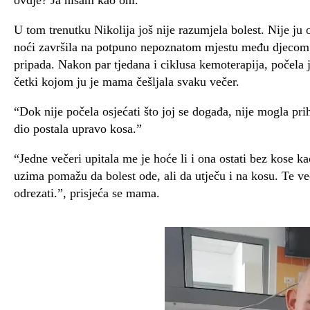
ovdje? Ja nisam kao oni.’”
U tom trenutku Nikolija još nije razumjela bolest. Nije ju o
noći završila na potpuno nepoznatom mjestu među djecom k
pripada. Nakon par tjedana i ciklusa kemoterapija, počela j
četki kojom ju je mama češljala svaku večer.
“Dok nije počela osjećati što joj se događa, nije mogla pri
dio postala upravo kosa.”
“Jedne večeri upitala me je hoće li i ona ostati bez kose k
uzima pomažu da bolest ode, ali da utječu i na kosu. Te ve
odrezati.”, prisjeća se mama.