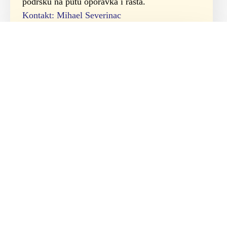
podršku na putu oporavka i rasta.
Kontakt: Mihael Severinac
Grupa podrške za tugujuće
roditelje
Specijalizirana grupa podrške namijenjena
roditeljima koji su doživjeli gubitak djeteta,
pružajući prostor za dijeljenje tuge,
razumijevanje i zajedničko nošenje s bolom.