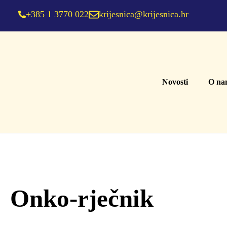
+385 1 3770 022
krijesnica@krijesnica.hr
Novosti
O na
Onko-rječnik