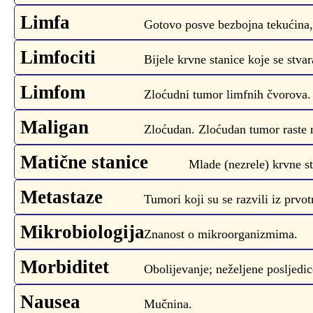
Limfa
Gotovo posve bezbojna tekućina, s
Limfociti
Bijele krvne stanice koje se stva
Limfom
Zloćudni tumor limfnih čvorova.
Maligan
Zloćudan. Zloćudan tumor raste ne
Matične stanice
Mlade (nezrele) krvne st
Metastaze
Tumori koji su se razvili iz prv
Mikrobiologija
Znanost o mikroorganizmima.
Morbiditet
Obolijevanje; neželjene posljedic
Nausea
Mučnina.