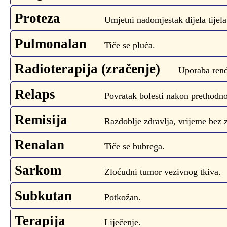
Proteza
Umjetni nadomjestak dijela tijela
Pulmonalan
Tiče se pluća.
Radioterapija (zračenje)
Uporaba rend
Relaps
Povratak bolesti nakon prethodno
Remisija
Razdoblje zdravlja, vrijeme bez 
Renalan
Tiče se bubrega.
Sarkom
Zloćudni tumor vezivnog tkiva.
Subkutan
Potkožan.
Terapija
Liječenje.