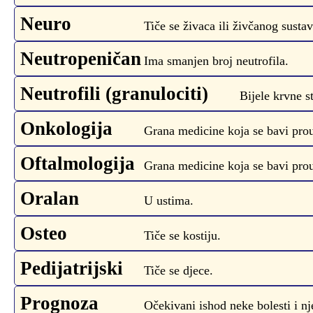
Neuro
Tiče se živaca ili živčanog sustav
Neutropeničan
Ima smanjen broj neutrofila.
Neutrofili (granulociti)
Bijele krvne s
Onkologija
Grana medicine koja se bavi pro
Oftalmologija
Grana medicine koja se bavi prou
Oralan
U ustima.
Osteo
Tiče se kostiju.
Pedijatrijski
Tiče se djece.
Prognoza
Očekivani ishod neke bolesti i nje