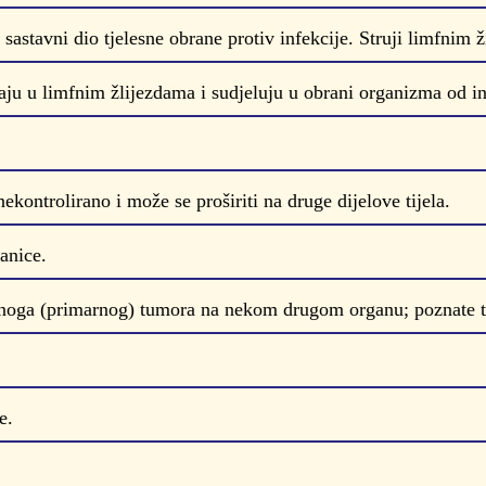
astavni dio tjelesne obrane protiv infekcije. Struji limfnim ž
raju u limfnim žlijezdama i sudjeluju u obrani organizma od in
kontrolirano i može se proširiti na druge dijelove tijela.
anice.
otnoga (primarnog) tumora na nekom drugom organu; poznate t
e.