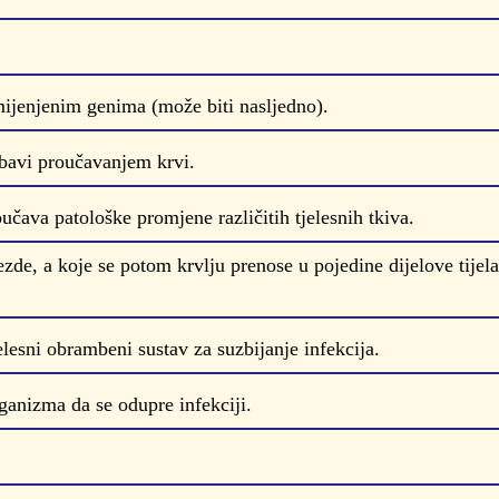
ijenjenim genima (može biti nasljedno).
bavi proučavanjem krvi.
čava patološke promjene različitih tjelesnih tkiva.
jezde, a koje se potom krvlju prenose u pojedine dijelove tije
lesni obrambeni sustav za suzbijanje infekcija.
anizma da se odupre infekciji.