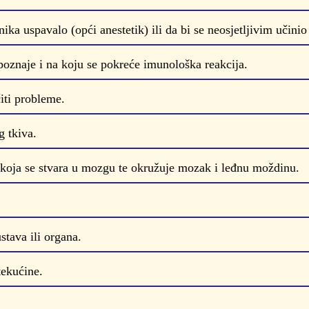
nika uspavalo (opći anestetik) ili da bi se neosjetljivim učinio 
epoznaje i na koju se pokreće imunološka reakcija.
iti probleme.
g tkiva.
koja se stvara u mozgu te okružuje mozak i leđnu moždinu.
tava ili organa.
tekućine.