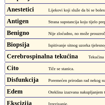
Anestetici
Lijekovi koji služe da bi se boles
Antigen
Strana supstancija koju tijelo pr
Benigno
Nije zloćudno, no može prouzroč
Biopsija
Ispitivanje sitnog uzorka tjelesno
Cerebrospinalna tekućina
Tekućina 
Cito
Tiče se stanica.
Disfunkcija
Poremećen prirodan rad nekog sus
Edem
Oteklina izazvana nakupljanjem 
Ekscizija
Izrezivanje.