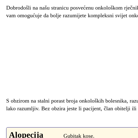
Dobrodošli na našu stranicu posvećenu onkološkom rječniku
vam omogućuje da bolje razumijete kompleksni svijet onko
S obzirom na stalni porast broja onkoloških bolesnika, razu
lako razumljiv. Bez obzira jeste li pacijent, član obitelji 
Alopecija
Gubitak kose.