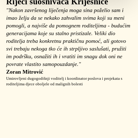
Riječi suosnivača Krijesnice
"Nakon završenog liječenja moga sina poželio sam i
imao želju da se nekako zahvalim svima koji su meni
pomogli, a najviše da pomognem roditeljima - budućim
generacijama koje su stalno pristizale. Veliki dio
roditelja treba konkretnu praktičnu pomoć, ali gotovo
svi trebaju nekoga tko će ih strpljivo saslušati, pružiti
im podršku, osnažiti ih i vratiti im snagu dok oni ne
povrate vlastito samopouzdanje."
Zoran Mitrović
Umirovljeni dugogodišnji voditelj i koordinator poslova i projekata s
roditeljima djece oboljele od malignih bolesti