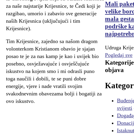
Mali paket
za naše najstarije Krijesnice, te Čedi koji je
velike bor
razgibao, umorio i zabavio sve generacije
mala gesta
naših Krijesnica (uključujući i tim
podrške ka
Krijesnice).
najpotrebn
Tim Krijesnice, zajedno sa našom dragom
Udruga Krije
volonterkom Kristianom obavio je sjajan
Pogledaj sve
posao te je za nas kamp je kao i uvijek bio
Kategorije
posebno, osvježavajuće i osvješčujuće
objava
iskustvo na kojem smo i mi odrasli puno
toga naučili i dobili, te se puni dobre
Kategor
energije, vjere i nade vratili svojim
svakodnevnim obavezama bolji i bogatiji za
Buđenj
ovo iskustvo.
svijesti
Događa
Donacij
Istaknu