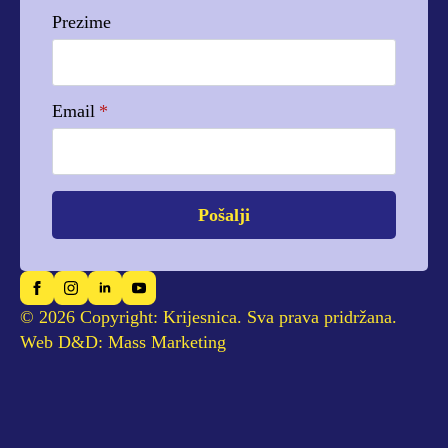
Prezime
Email
*
Pošalji
© 2026 Copyright: Krijesnica. Sva prava pridržana.
Web D&D: Mass Marketing