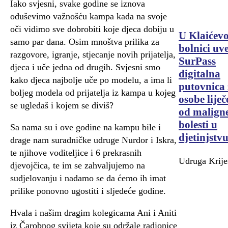
Iako svjesni, svake godine se iznova
oduševimo važnošću kampa kada na svoje
oči vidimo sve dobrobiti koje djeca dobiju u
U Klaićevo
samo par dana. Osim mnoštva prilika za
bolnici uv
razgovore, igranje, stjecanje novih prijatelja,
SurPass
djeca i uče jedna od drugih. Svjesni smo
digitalna
kako djeca najbolje uče po modelu, a ima li
putovnica 
boljeg modela od prijatelja iz kampa u kojeg
osobe liječ
se ugledaš i kojem se diviš?
od malign
bolesti u
Sa nama su i ove godine na kampu bile i
djetinjstv
drage nam suradničke udruge Nurdor i Iskra,
te njihove voditeljice i 6 prekrasnih
Udruga Krije
djevojčica, te im se zahvaljujemo na
sudjelovanju i nadamo se da ćemo ih imat
prilike ponovno ugostiti i sljedeće godine.
Hvala i našim dragim kolegicama Ani i Aniti
iz Čarobnog svijeta koje su održale radionice