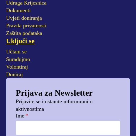
Udruga Krijesnica
Dokumenti
Uvjeti doniranja
Pravila privatnosti
Zaštita podataka
Uključi se
Učlani se
Surađujmo
Volontiraj
Doniraj
Prijava za Newsletter
Prijavite se i ostanite informirani o
aktivnostima
Ime
*