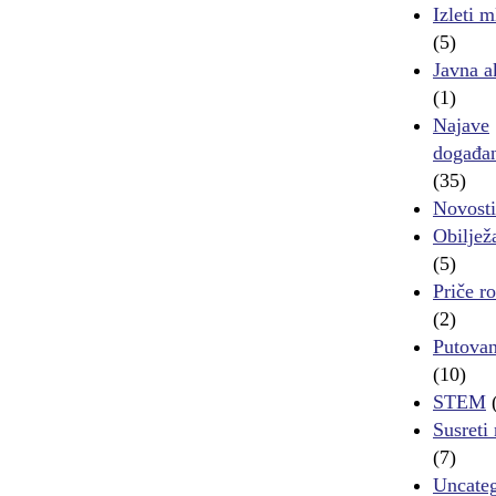
Izleti m
(5)
Javna a
(1)
Najave
događa
(35)
Novosti
Obiljež
(5)
Priče ro
(2)
Putovan
(10)
STEM
(
Susreti
(7)
Uncateg