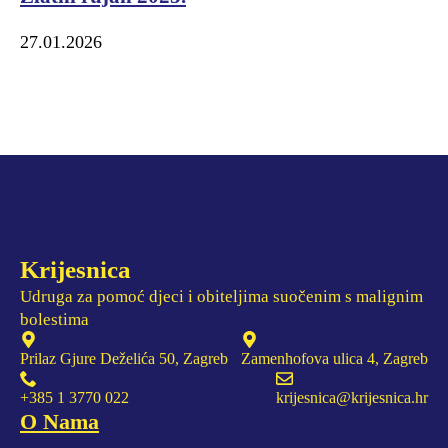
27.01.2026
Krijesnica
Udruga za pomoć djeci i obiteljima suočenim s malignim
bolestima
Prilaz Gjure Deželića 50, Zagreb
Zamenhofova ulica 4, Zagreb
+385 1 3770 022
krijesnica@krijesnica.hr
O Nama