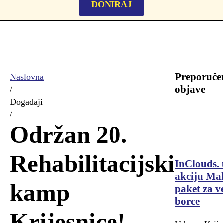
DONIRAJ
Preporuče
Naslovna
objave
/
Događaji
/
Održan 20.
Rehabilitacijski
InClouds. 
akciju Mal
kamp
paket za v
borce
Krijesnice!