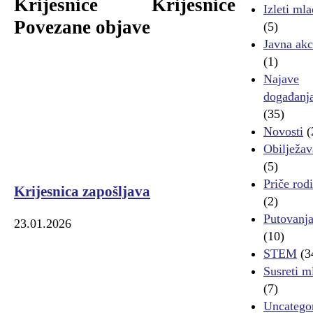
Krijesnice
Krijesnice
Izleti mla
Povezane objave
(5)
Javna akc
(1)
Najave
događanj
(35)
Novosti
(
Obilježav
(5)
Priče rodi
Krijesnica zapošljava
(2)
Putovanj
23.01.2026
(10)
STEM
(3
Susreti m
(7)
Uncatego