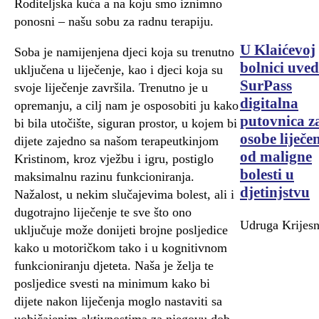
Roditeljska kuća a na koju smo iznimno
ponosni – našu sobu za radnu terapiju.
U Klaićevoj
Soba je namijenjena djeci koja su trenutno
bolnici uve
uključena u liječenje, kao i djeci koja su
SurPass
svoje liječenje završila. Trenutno je u
digitalna
opremanju, a cilj nam je osposobiti ju kako
putovnica z
bi bila utočište, siguran prostor, u kojem bi
osobe liječe
dijete zajedno sa našom terapeutkinjom
od maligne
Kristinom, kroz vježbu i igru, postiglo
bolesti u
maksimalnu razinu funkcioniranja.
djetinjstvu
Nažalost, u nekim slučajevima bolest, ali i
dugotrajno liječenje te sve što ono
Udruga Krijesn
uključuje može donijeti brojne posljedice
kako u motoričkom tako i u kognitivnom
funkcioniranju djeteta. Naša je želja te
posljedice svesti na minimum kako bi
dijete nakon liječenja moglo nastaviti sa
uobičajenim aktivnostima za njegovu dob.