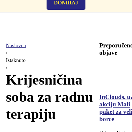
DONIRAJ
Preporučen
Naslovna
objave
/
Istaknuto
/
Krijesničina
soba za radnu
InClouds. u
akciju Mali
terapiju
paket za vel
borce