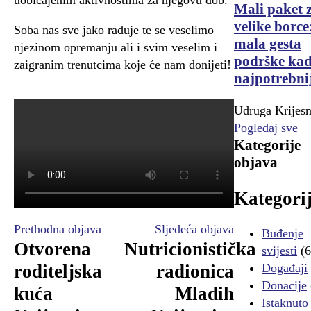
Mali paket 
velike borce
Soba nas sve jako raduje te se veselimo
mala gesta
njezinom opremanju ali i svim veselim i
podrške kad
zaigranim trenutcima koje će nam donijeti!
najpotrebni
Udruga Krijesn
Pogledaj sve
Kategorije
objava
Kategori
Prethodna objava
Sljedeća objava
Buđenje
Otvorena
Nutricionistička
svijesti
(6
Događaji
roditeljska
radionica
Donacije
kuća
Mladih
Istaknuto