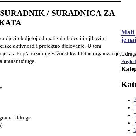
SURADNIK / SURADNICA ZA
EKATA
Mali 
u djeci oboljeloj od malignih bolesti i njihovim
je na
terske aktivnosti i projektno djelovanje. U tom
jekata koji/a razumije važnost kvalitetne organizacije,
Udruga
a unutar udruge.
Pogled
Kateg
Kat
e
B
D
D
rograma Udruge
I
a)
I