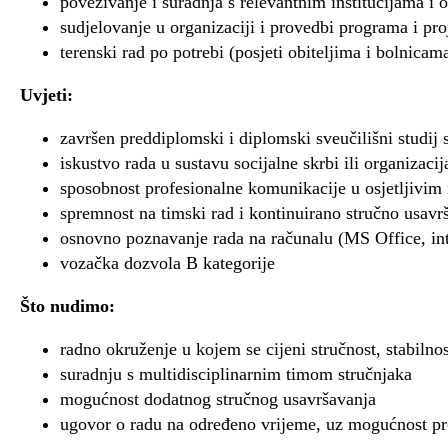
povezivanje i suradnja s relevantnim institucijama i 
sudjelovanje u organizaciji i provedbi programa i pr
terenski rad po potrebi (posjeti obiteljima i bolnicam
Uvjeti:
završen preddiplomski i diplomski sveučilišni studij
iskustvo rada u sustavu socijalne skrbi ili organizaci
sposobnost profesionalne komunikacije u osjetljivim
spremnost na timski rad i kontinuirano stručno usavr
osnovno poznavanje rada na računalu (MS Office, int
vozačka dozvola B kategorije
Što nudimo:
radno okruženje u kojem se cijeni stručnost, stabilnos
suradnju s multidisciplinarnim timom stručnjaka
mogućnost dodatnog stručnog usavršavanja
ugovor o radu na određeno vrijeme, uz mogućnost pr