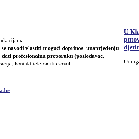
U Kla
putov
dukacijama
djeti
 se navodi vlastiti mogući doprinos unaprjeđenju
 dati profesionalnu preporuku (poslodavac,
Udruga
zacija, kontakt telefon ili e-mail
a.hr