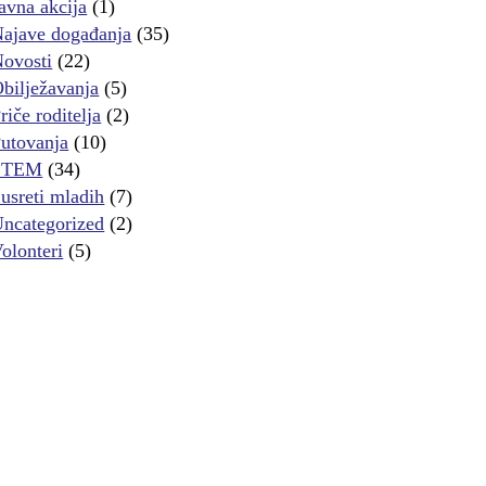
avna akcija
(1)
ajave događanja
(35)
ovosti
(22)
bilježavanja
(5)
riče roditelja
(2)
utovanja
(10)
STEM
(34)
usreti mladih
(7)
ncategorized
(2)
olonteri
(5)