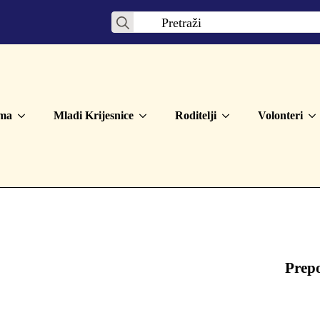
Search
for:
ma
Mladi Krijesnice
Roditelji
Volonteri
Prep