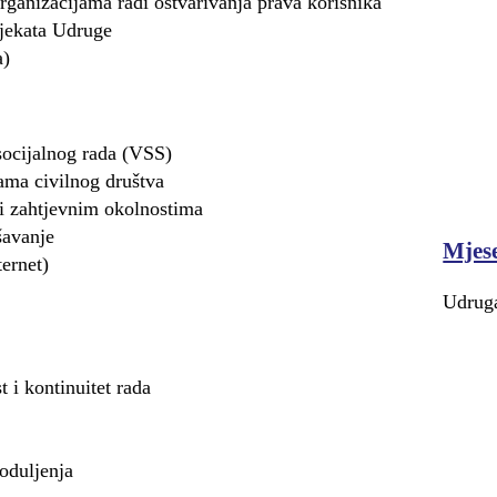
organizacijama radi ostvarivanja prava korisnika
ojekata Udruge
a)
 socijalnog rada (VSS)
jama civilnog društva
 i zahtjevnim okolnostima
šavanje
Mjese
ernet)
Udruga
t i kontinuitet rada
oduljenja