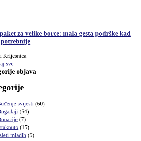
paket za velike borce: mala gesta podrške kad
jpotrebnije
 Krijesnica
aj sve
orije objava
egorije
uđenje svijesti
(60)
ogađaji
(54)
onacije
(7)
staknuto
(15)
zleti mladih
(5)