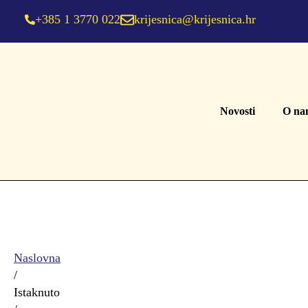
+385 1 3770 022
krijesnica@krijesnica.hr
Novosti
O na
Naslovna
/
Istaknuto