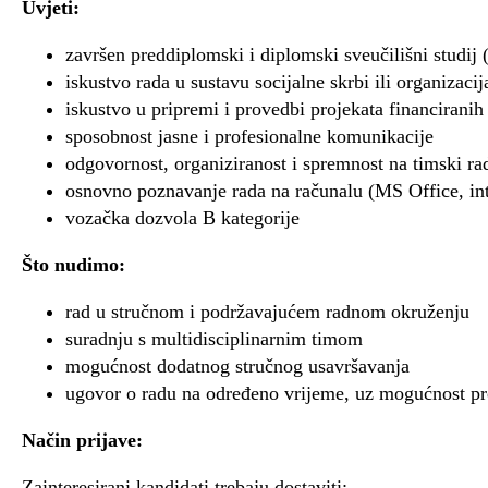
Uvjeti:
završen preddiplomski i diplomski sveučilišni studij
iskustvo rada u sustavu socijalne skrbi ili organizaci
iskustvo u pripremi i provedbi projekata financiranih
sposobnost jasne i profesionalne komunikacije
odgovornost, organiziranost i spremnost na timski ra
osnovno poznavanje rada na računalu (MS Office, int
vozačka dozvola B kategorije
Što nudimo:
rad u stručnom i podržavajućem radnom okruženju
suradnju s multidisciplinarnim timom
mogućnost dodatnog stručnog usavršavanja
ugovor o radu na određeno vrijeme, uz mogućnost pr
Način prijave:
Zainteresirani kandidati trebaju dostaviti: