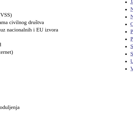
J
N
 (VSS)
N
jama civilnog društva
O
 uz nacionalnih i EU izvora
P
P
d
ernet)
S
U
V
oduljenja