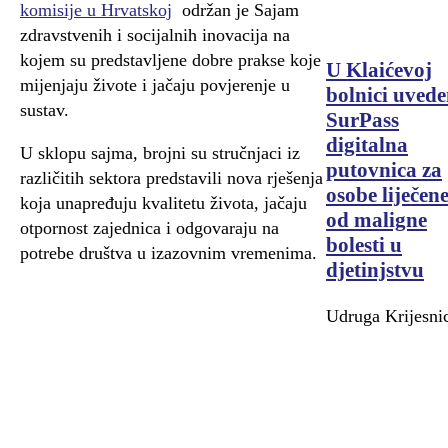
komisije u Hrvatskoj
održan je Sajam
zdravstvenih i socijalnih inovacija na
kojem su predstavljene dobre prakse koje
U Klaićevoj
mijenjaju živote i jačaju povjerenje u
bolnici uved
sustav.
SurPass
digitalna
U sklopu sajma, brojni su stručnjaci iz
putovnica za
različitih sektora predstavili nova rješenja
osobe liječen
koja unapređuju kvalitetu života, jačaju
od maligne
otpornost zajednica i odgovaraju na
bolesti u
potrebe društva u izazovnim vremenima.
djetinjstvu
Udruga Krijesni