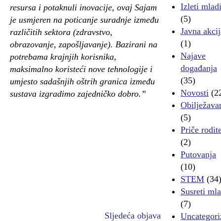
Izleti mlad
resursa i potaknuli inovacije, ovaj Sajam
(5)
je usmjeren na poticanje suradnje između
Javna akcij
različitih sektora (zdravstvo,
(1)
obrazovanje, zapošljavanje). Bazirani na
Najave
potrebama krajnjih korisnika,
događanja
maksimalno koristeći nove tehnologije i
(35)
umjesto sadašnjih oštrih granica između
Novosti
(2
sustava izgradimo zajedničko dobro.”
Obilježava
(5)
Priče rodite
(2)
Putovanja
(10)
STEM
(34
Susreti ml
(7)
Sljedeća objava
Uncategori