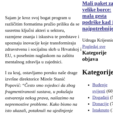
Mali paket z
velike borce:
mala gesta
Sajam je kroz svoj bogat program u
podrške kad 
različitim formatima pružio priliku da se
najpotrebnij
susretnu ključni akteri u sektoru,
razmjene znanja i iskustva te predstave i
Udruga Krijesni
upoznaju inovacije koje transformiraju
Pogledaj sve
zdravstvenu i socijalnu skrb u Hrvatskoj i
Kategorije
EU, s posebnim naglaskom na zaštitu
objava
mentalnog zdravlja u zajednici.
Kategorij
I za kraj, ostavljamo poruku naše drage
izvršne direktorice Mirele Stanić
Buđenje
Popović: “
Često smo svjedoci da zbog
svijesti
(60
fragmentiranosti sustava, u pokušaju
Događaji
(
ostvarenja nekog prava, nailazimo na
Donacije
(
nepremostive probleme. Kako bismo na
Istaknuto
(
isto ukazali, potaknuli na ujedinjenje