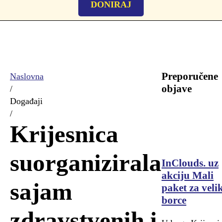
DONIRAJ
Preporučene
Naslovna
objave
/
Događaji
/
Krijesnica
suorganizirala
InClouds. uz
akciju Mali
sajam
paket za veli
borce
zdravstvenih i