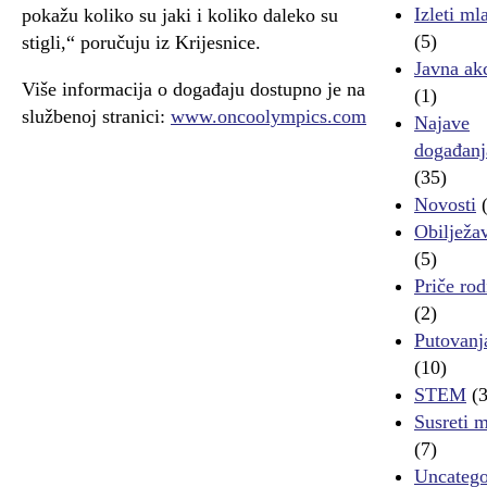
Izleti ml
pokažu koliko su jaki i koliko daleko su
(5)
stigli,“ poručuju iz Krijesnice.
Javna akc
Više informacija o događaju dostupno je na
(1)
službenoj stranici:
www.oncoolympics.com
Najave
događanj
(35)
Novosti
(
Obilježa
(5)
Priče rod
(2)
Putovanj
(10)
STEM
(3
Susreti 
(7)
Uncatego