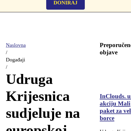
DONIRAJ
Preporučen
Naslovna
objave
/
Događaji
/
Udruga
Krijesnica
InClouds. u
akciju Mali
sudjeluje na
paket za ve
borce
europskoj