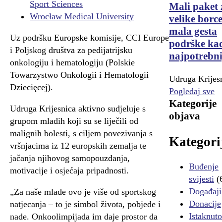
Sport Sciences
Mali paket 
Wrocław Medical University
velike borce
mala gesta
Uz podršku Europske komisije, CCI Europe
podrške kad
i Poljskog društva za pedijatrijsku
najpotrebni
onkologiju i hematologiju (Polskie
Towarzystwo Onkologii i Hematologii
Udruga Krijes
Dziecięcej).
Pogledaj sve
Kategorije
Udruga Krijesnica aktivno sudjeluje s
objava
grupom mladih koji su se liječili od
malignih bolesti, s ciljem povezivanja s
Kategori
vršnjacima iz 12 europskih zemalja te
jačanja njihovog samopouzdanja,
Buđenje
motivacije i osjećaja pripadnosti.
svijesti
(
Događaji
„Za naše mlade ovo je više od sportskog
Donacije
natjecanja – to je simbol života, pobjede i
Istaknuto
nade. Onkoolimpijada im daje prostor da