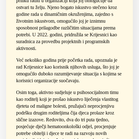
priliku raditi u organizaciji koja joj omogućuje da
ostvari tu želju. Njeno bogato iskustvo stečeno kroz
godine rada u dinamičnim okruženjima, zajedno s
životnim iskustvom, omogućilo joj je iznimnu
sposobnost prilagodbe različitim situacijama prema
potrebi. U 2022. godini, pridružila se Krijesnici kao
suradnica za provedbu projektnih i programskih
aktivnosti.
Već nekoliko godina prije početka rada, upoznala je
rad Krijesnice kao korisnik njihovih usluga, što joj je
omogućilo duboko razumijevanje situacija s kojima se
korisnici organizacije suočavaju.
Osim toga, aktivno sudjeluje u psihosocijalnom timu
kao roditelj koji je prošao iskustvo liječenja vlastitog
djeteta od maligne bolesti, pružajući neprocjenjivu
podršku drugim roditeljima čija djeca prolaze kroz
slične izazove. Redovito, dva do tri puta tjedno,
posjećuje dječji hematoonkološki odjel, procjenjuje
potrebe obitelji i djece te radi na razvoju novih