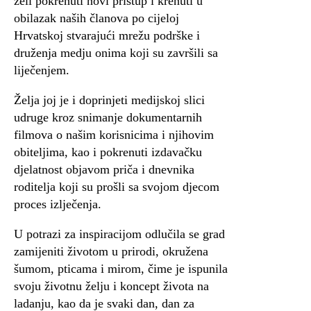
želi pokrenuti novi pristup i krenuti u
obilazak naših članova po cijeloj
Hrvatskoj stvarajući mrežu podrške i
druženja medju onima koji su završili sa
liječenjem.
Želja joj je i doprinjeti medijskoj slici
udruge kroz snimanje dokumentarnih
filmova o našim korisnicima i njihovim
obiteljima, kao i pokrenuti izdavačku
djelatnost objavom priča i dnevnika
roditelja koji su prošli sa svojom djecom
proces izlječenja.
U potrazi za inspiracijom odlučila se grad
zamijeniti životom u prirodi, okružena
šumom, pticama i mirom, čime je ispunila
svoju životnu želju i koncept života na
ladanju, kao da je svaki dan, dan za