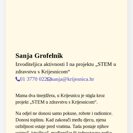
Sanja Grofelnik
Izvoditeljica aktivnosti I na projektu „STEM u
zdravstvu s Krijesnicom“
01 3770 022
sanja@krijesnica.hr
Mama dva tinejdžera, u Krijesnicu je stigla kroz
projekt „STEM u zdravstvu s Krijesnicom“.
Na odjel ne donosi samo pokuse, robote i radionice.
Donosi toplinu. Kad zakorači među djecu, njena
ozbiljnost ostaje pred vratima. Tada postaje njihov
suigrač, istraživač, mađioničar ili jednostavno netko