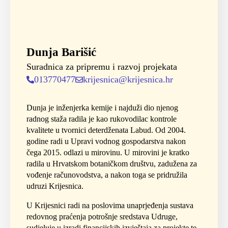
Dunja Barišić
Suradnica za pripremu i razvoj projekata
013770477
krijesnica@krijesnica.hr
Dunja je inženjerka kemije i najduži dio njenog
radnog staža radila je kao rukovodilac kontrole
kvalitete u tvornici deterdženata Labud. Od 2004.
godine radi u Upravi vodnog gospodarstva nakon
čega 2015. odlazi u mirovinu. U mirovini je kratko
radila u Hrvatskom botaničkom društvu, zadužena za
vođenje računovodstva, a nakon toga se pridružila
udruzi Krijesnica.
U Krijesnici radi na poslovima unaprjeđenja sustava
redovnog praćenja potrošnje sredstava Udruge,
sudjeluje u izradi financijskih izvještaja za projekte te