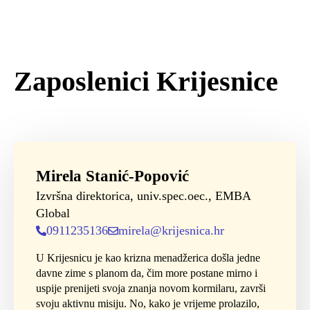
Zaposlenici Krijesnice
Mirela Stanić-Popović
Izvršna direktorica, univ.spec.oec., EMBA
Global
0911235136
mirela@krijesnica.hr
U Krijesnicu je kao krizna menadžerica došla jedne
davne zime s planom da, čim more postane mirno i
uspije prenijeti svoja znanja novom kormilaru, završi
svoju aktivnu misiju. No, kako je vrijeme prolazilo,