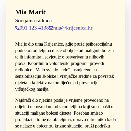
Mia Marić
Socijalna radnica
091 123 4138
mia@krijesnica.hr
Mia je dio tima Krijesnice, gdje pruža psihosocijalnu
podršku roditeljima djece oboljele od malignih bolesti
te ih informira i savjetuje o ostvarivanju njihovih
prava. Koordinira volonterski program i provodi
radionice „Malo svjetlo nade“, usmjerene na
senzibilizaciju školske i vršnjačke sredine za povratak
djeteta u kolektiv nakon liječenja i prevenciju
vršnjačkog nasilja.
Najdraži dio njezina posla je vrijeme provedeno na
odjelu i neposredan rad s roditeljima koji su se našli u
situaciji maligne bolesti djeteta. Poseban smisao
pronalazi u tome da obiteljima, upravo u trenutku kada
se nalaze u epicentru krizne situacije, pruži podršku