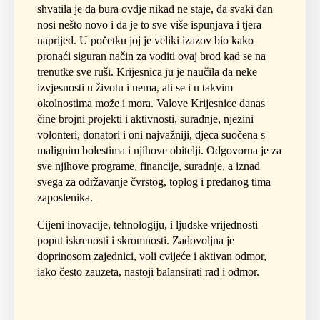
shvatila je da bura ovdje nikad ne staje, da svaki dan
nosi nešto novo i da je to sve više ispunjava i tjera
naprijed. U početku joj je veliki izazov bio kako
pronaći siguran način za voditi ovaj brod kad se na
trenutke sve ruši. Krijesnica ju je naučila da neke
izvjesnosti u životu i nema, ali se i u takvim
okolnostima može i mora. Valove Krijesnice danas
čine brojni projekti i aktivnosti, suradnje, njezini
volonteri, donatori i oni najvažniji, djeca suočena s
malignim bolestima i njihove obitelji. Odgovorna je za
sve njihove programe, financije, suradnje, a iznad
svega za održavanje čvrstog, toplog i predanog tima
zaposlenika.
Cijeni inovacije, tehnologiju, i ljudske vrijednosti
poput iskrenosti i skromnosti. Zadovoljna je
doprinosom zajednici, voli cvijeće i aktivan odmor,
iako često zauzeta, nastoji balansirati rad i odmor.