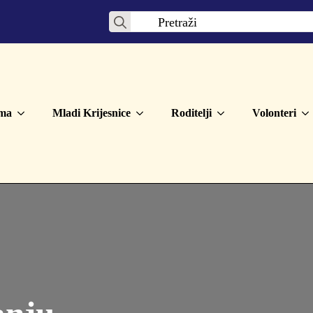
Search
for:
ma
Mladi Krijesnice
Roditelji
Volonteri