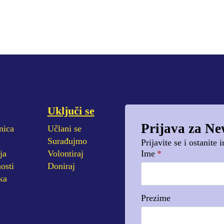
Uključi se
Prijava za Ne
nica
Učlani se
Surađujmo
Prijavite se i ostanite
ja
Volontiraj
Ime
*
osti
Doniraj
ka
Prezime