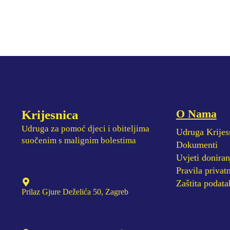
O Nama
Krijesnica
Udruga za pomoć djeci i obiteljima
Udruga Krijes
suočenim s malignim bolestima
Dokumenti
Uvjeti doniran
Pravila privatn
Zaštita podata
Prilaz Gjure Deželića 50, Zagreb