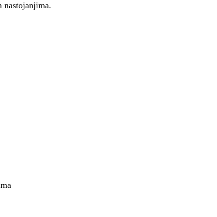
m nastojanjima.
rima