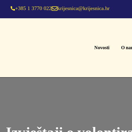
+385 1 3770 022
krijesnica@krijesnica.hr
Novosti
O na