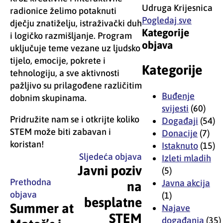
Udruga Krijesnica
radionice želimo potaknuti
Pogledaj sve
dječju znatiželju, istraživački duh
Kategorije
i logičko razmišljanje. Program
objava
uključuje teme vezane uz ljudsko
tijelo, emocije, pokrete i
Kategorije
tehnologiju, a sve aktivnosti
pažljivo su prilagođene različitim
Buđenje
dobnim skupinama.
svijesti
(60)
Pridružite nam se i otkrijte koliko
Događaji
(54)
STEM može biti zabavan i
Donacije
(7)
koristan!
Istaknuto
(15)
Sljedeća objava
Izleti mladih
Javni poziv
(5)
Prethodna
Javna akcija
na
objava
(1)
besplatne
Summer at
Najave
STEM
događanja
(35)