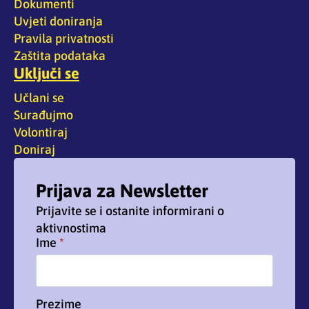
Dokumenti
Uvjeti doniranja
Pravila privatnosti
Zaštita podataka
Uključi se
Učlani se
Surađujmo
Volontiraj
Doniraj
Prijava za Newsletter
Prijavite se i ostanite informirani o
aktivnostima
Ime
*
Prezime