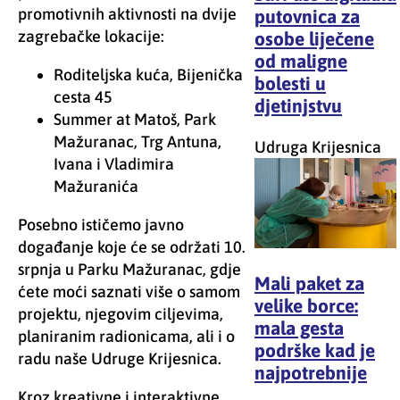
promotivnih aktivnosti na dvije
putovnica za
zagrebačke lokacije:
osobe liječene
od maligne
Roditeljska kuća, Bijenička
bolesti u
cesta 45
djetinjstvu
Summer at Matoš, Park
Mažuranac, Trg Antuna,
Udruga Krijesnica
Ivana i Vladimira
Mažuranića
Posebno ističemo javno
događanje koje će se održati 10.
srpnja u Parku Mažuranac, gdje
Mali paket za
ćete moći saznati više o samom
velike borce:
projektu, njegovim ciljevima,
mala gesta
planiranim radionicama, ali i o
podrške kad je
radu naše Udruge Krijesnica.
najpotrebnije
Kroz kreativne i interaktivne