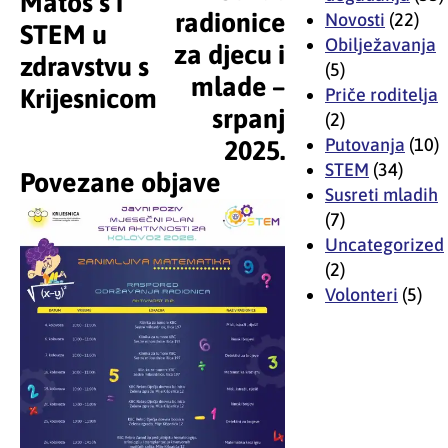
Matoš’s i
radionice
Novosti
(22)
STEM u
Obilježavanja
za djecu i
zdravstvu s
(5)
mlade –
Krijesnicom
Priče roditelja
srpanj
(2)
Putovanja
(10)
2025.
STEM
(34)
Povezane objave
Susreti mladih
(7)
Uncategorized
(2)
Volonteri
(5)