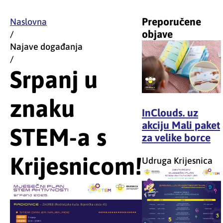
Preporučene
Naslovna
objave
/
Najave događanja
/
Srpanj u
znaku
InClouds. uz
akciju Mali paket
STEM-a s
za velike borce
Krijesnicom!
Udruga Krijesnica