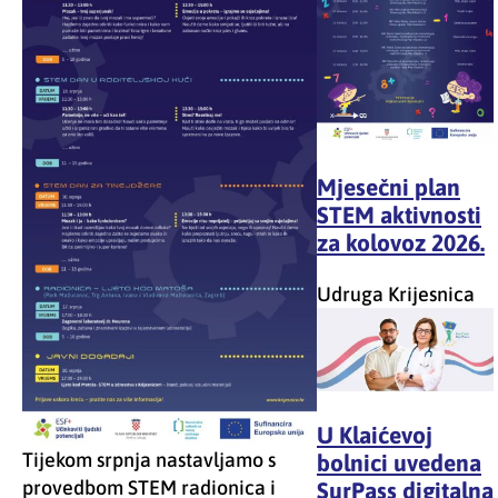
Mjesečni plan
STEM aktivnosti
za kolovoz 2026.
Udruga Krijesnica
U Klaićevoj
Tijekom srpnja nastavljamo s
bolnici uvedena
provedbom STEM radionica i
SurPass digitalna