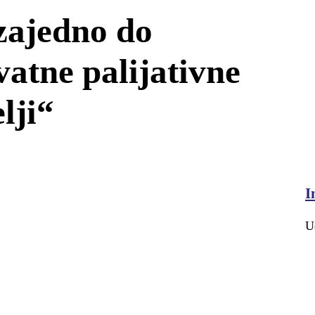
zajedno do
vatne palijativne
lji“
I
U