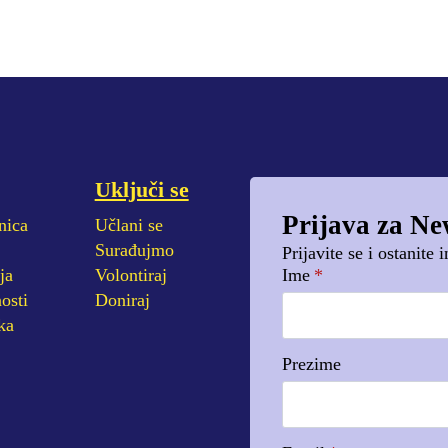
Uključi se
Prijava za Ne
nica
Učlani se
Surađujmo
Prijavite se i ostanite
ja
Volontiraj
Ime
*
osti
Doniraj
ka
Prezime