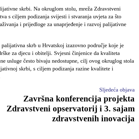
alijativne skrbi. Na okruglom stolu, mreža Zdravstveni
va s ciljem podizanja svijesti i stvaranja uvjeta za što
traživanja i prijedloge za unaprjeđenje i razvoj palijativne
a palijativna skrb u Hrvatskoj izazovno područje koje je
ške za djecu i obitelji. Svjesni činjenice da kvaliteta
ojne usluge često bivaju nedostupne, cilj ovog okruglog stola
jativnoj skrbi, s ciljem podizanja razine kvalitete i
.
Sljedeća objava
Završna konferencija projekta
Zdravstveni opservatorij i 3. sajam
zdravstvenih inovacija