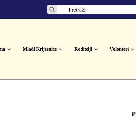
Search
for:
ma
Mladi Krijesnice
Roditelji
Volonteri
P