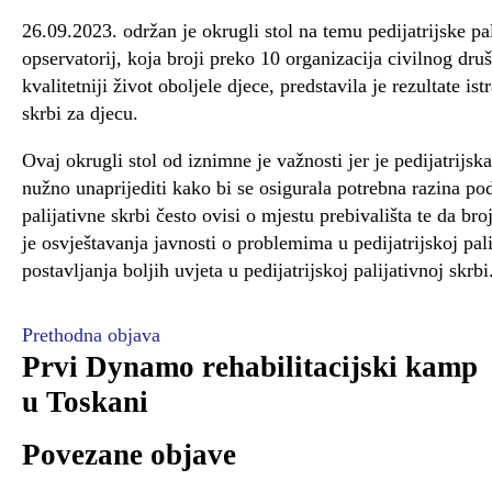
26.09.2023. održan je okrugli stol na temu pedijatrijske p
opservatorij, koja broji preko 10 organizacija civilnog društ
kvalitetniji život oboljele djece, predstavila je rezultate is
skrbi za djecu.
Ovaj okrugli stol od iznimne je važnosti jer je pedijatrijsk
nužno unaprijediti kako bi se osigurala potrebna razina podr
palijativne skrbi često ovisi o mjestu prebivališta te da br
je osvještavanja javnosti o problemima u pedijatrijskoj pali
postavljanja boljih uvjeta u pedijatrijskoj palijativnoj skrbi
Prethodna objava
Prvi Dynamo rehabilitacijski kamp
u Toskani
Povezane objave