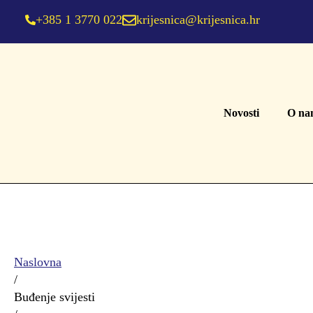
+385 1 3770 022
krijesnica@krijesnica.hr
Novosti
O na
Naslovna
/
Buđenje svijesti