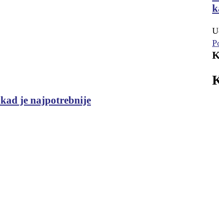
k
U
P
K
K
 kad je najpotrebnije