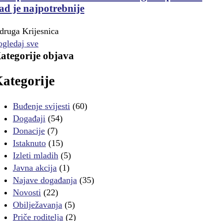
ad je najpotrebnije
druga Krijesnica
ogledaj sve
ategorije objava
ategorije
Buđenje svijesti
(60)
Događaji
(54)
Donacije
(7)
Istaknuto
(15)
Izleti mladih
(5)
Javna akcija
(1)
Najave događanja
(35)
Novosti
(22)
Obilježavanja
(5)
Priče roditelja
(2)