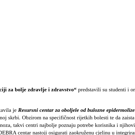
iji za bolje zdravlje i zdravstvo“
predstavili su studenti i o
avila je
Resursni centar za oboljele od bulozne epidermolize
oj skrbi. Obzirom na specifičnost rijetkih bolesti te da zaista
noza, takvi centri najbolje poznaju potrebe korisnika i njihovih
 DEBRA centar nastoji osigurati zaokruženu cjelinu u integrira