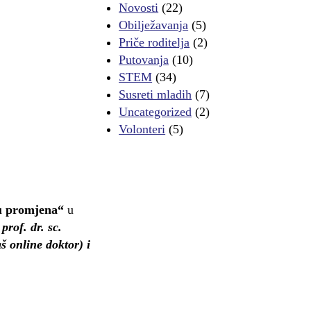
Novosti
(22)
Obilježavanja
(5)
Priče roditelja
(2)
Putovanja
(10)
STEM
(34)
Susreti mladih
(7)
Uncategorized
(2)
Volonteri
(5)
ju promjena“
u
rof. dr. sc.
š online doktor) i