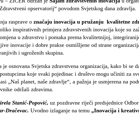
tru – ZICER održan je
Sajam zdravstvenih inovacija
u organi
„Zdravstveni opservatorij“ povodom Svjetskog dana zdravlja.
anja rasprave o
značaju inovacija u pružanju kvalitetne zd
oliko inspirativnih primjera zdravstvenih inovacija koje su zaž
omjena u zdravstvu i pomaka prema kvalitetnijoj, integriranijo
ljive inovacije i dobre prakse osmišljene od strane organizacij
ranjivih i ugroženih skupina.
da je osnovana Svjetska zdravstvena organizacija, kako bi se 
postupcima koje svaki pojedinac i društvo mogu učiniti za sv
si „Naš planet, naše zdravlje“, a pažnja je usmjerena na pod
ovnike održali zdravima.
irela Stanić-Popović,
uz pozdravne riječi predsjednice Odbor
ar-Dračevac.
Uvodno izlaganje na temu
„Inovacija i kreativ