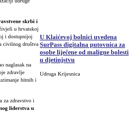
zaciji udruge
ravstvene skrbi
i
ivjeli u hrvatskoj
U Klaićevoj bolnici uvedena
j i dostupnijoj
SurPass digitalna putovnica za
a civilnog društva
osobe liječene od maligne bolesti
u djetinjstvu
dao naglasak na
oje zdravlje
Udruga Krijesnica
uzimanje hitnih i
a za zdravstvo i
nog liderstva u