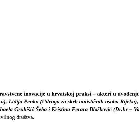
avstvene inovacije u hrvatskoj praksi – akteri u uvođen
, Lidija Penko (Udruga za skrb autističnih osoba Rijeka), p
haela Grubišić Šeba i Kristina Ferara Blašković (Dr.hr – Va
ivilnog društva.