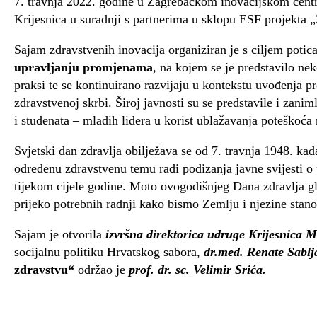
7. travnja 2022. godine u Zagrebačkom inovacijskom cen
Krijesnica u suradnji s partnerima u sklopu ESF projekta 
Sajam zdravstvenih inovacija organiziran je s ciljem potic
upravljanju promjenama
, na kojem se je predstavilo nek
praksi te se kontinuirano razvijaju u kontekstu uvođenja pr
zdravstvenoj skrbi. Široj javnosti su se predstavile i zanim
i studenata – mladih lidera u korist ublažavanja poteškoća 
Svjetski dan zdravlja obilježava se od 7. travnja 1948. ka
određenu zdravstvenu temu radi podizanja javne svijesti o 
tijekom cijele godine. Moto ovogodišnjeg Dana zdravlja gla
prijeko potrebnih radnji kako bismo Zemlju i njezine stan
Sajam je otvorila
izvršna direktorica udruge Krijesnica M
socijalnu politiku Hrvatskog sabora,
dr.med. Renate Sablj
zdravstvu“
održao je
prof. dr. sc. Velimir Srića.