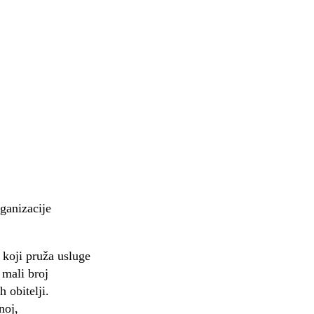
rganizacije
koji pruža usluge
 mali broj
 obitelji.
noj,