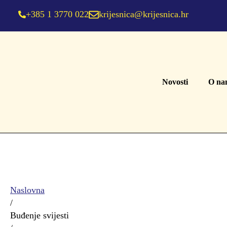
+385 1 3770 022
krijesnica@krijesnica.hr
Novosti
O na
Naslovna
/
Buđenje svijesti