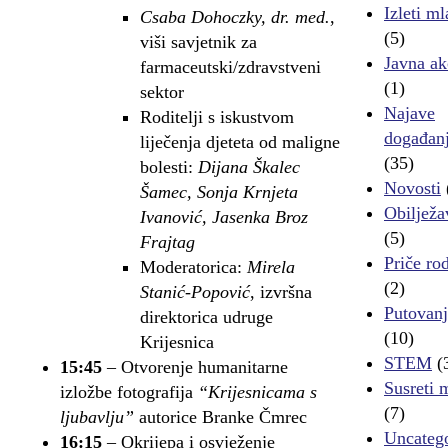
Izleti ml
Csaba Dohoczky, dr. med.
,
(5)
viši savjetnik za
Javna ak
farmaceutski/zdravstveni
(1)
sektor
Najave
Roditelji s iskustvom
događan
liječenja djeteta od maligne
(35)
bolesti:
Dijana Škalec
Novosti
Šamec, Sonja Krnjeta
Obilježa
Ivanović, Jasenka Broz
(5)
Frajtag
Priče rod
Moderatorica:
Mirela
(2)
Stanić-Popović
, izvršna
Putovanj
direktorica udruge
(10)
Krijesnica
STEM
(
15:45
– Otvorenje humanitarne
Susreti 
izložbe fotografija
“Krijesnicama s
(7)
ljubavlju”
autorice Branke Čmrec
Uncateg
16:15
– Okrijepa i osvježenje