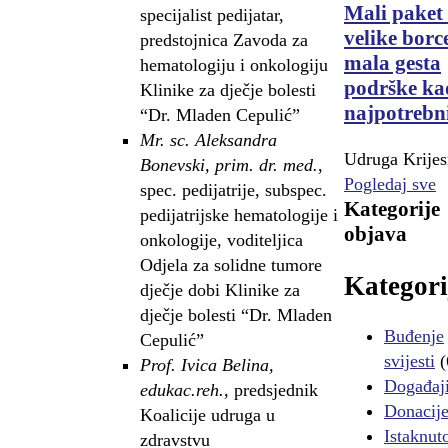
Mali paket
specijalist pedijatar,
velike borc
predstojnica Zavoda za
mala gesta
hematologiju i onkologiju
podrške ka
Klinike za dječje bolesti
najpotrebn
“Dr. Mladen Cepulić”
Mr. sc. Aleksandra
Udruga Krijes
Bonevski, prim. dr. med.
,
Pogledaj sve
spec. pedijatrije, subspec.
Kategorije
pedijatrijske hematologije i
objava
onkologije, voditeljica
Odjela za solidne tumore
Kategori
dječje dobi Klinike za
dječje bolesti “Dr. Mladen
Buđenje
Cepulić”
svijesti
(
Prof. Ivica Belina,
Događaj
edukac.reh.
, predsjednik
Donacij
Koalicije udruga u
Istaknut
zdravstvu