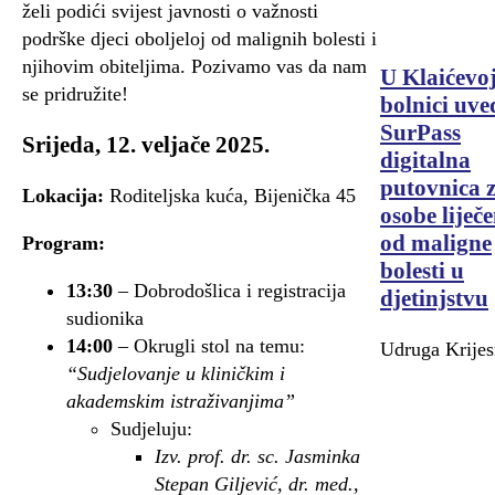
želi podići svijest javnosti o važnosti
podrške djeci oboljeloj od malignih bolesti i
njihovim obiteljima. Pozivamo vas da nam
U Klaićevo
se pridružite!
bolnici uv
SurPass
Srijeda, 12. veljače 2025.
digitalna
putovnica 
Lokacija:
Roditeljska kuća, Bijenička 45
osobe liječ
od maligne
Program:
bolesti u
13:30
– Dobrodošlica i registracija
djetinjstvu
sudionika
14:00
– Okrugli stol na temu:
Udruga Krijes
“Sudjelovanje u kliničkim i
akademskim istraživanjima”
Sudjeluju:
Izv. prof. dr. sc. Jasminka
Stepan Giljević, dr. med.
,