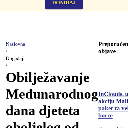
DONIRAJ
Preporučen
Naslovna
objave
/
Događaji
/
Obilježavanje
Međunarodnog
InClouds. 
akciju Mal
dana djeteta
paket za ve
borce
oboljelog od