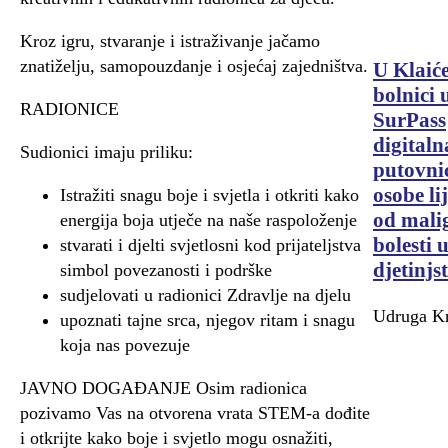
Kroz igru, stvaranje i istraživanje jačamo
znatiželju, samopouzdanje i osjećaj zajedništva.
U Klaić
bolnici
RADIONICE
SurPass
digitaln
Sudionici imaju priliku:
putovni
osobe li
Istražiti snagu boje i svjetla i otkriti kako
od mali
energija boja utječe na naše raspoloženje
bolesti 
stvarati i djelti svjetlosni kod prijateljstva
djetinjs
simbol povezanosti i podrške
sudjelovati u radionici Zdravlje na djelu
Udruga Kr
upoznati tajne srca, njegov ritam i snagu
koja nas povezuje
JAVNO DOGAĐANJE Osim radionica
pozivamo Vas na otvorena vrata STEM-a dođite
i otkrijte kako boje i svjetlo mogu osnažiti,