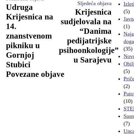
Sljedeća objava
Izle
Udruga
Krijesnica
(5)
Krijesnica na
Javn
sudjelovala na
14.
(1)
“Danima
Naja
znanstvenom
pedijatrijske
doga
pikniku u
psihoonkologije”
(35)
Gornjoj
Novo
u Sarajevu
Stubici
Obil
(5)
Povezane objave
Priče
(2)
Puto
(10)
ST
Susr
(7)
Unca