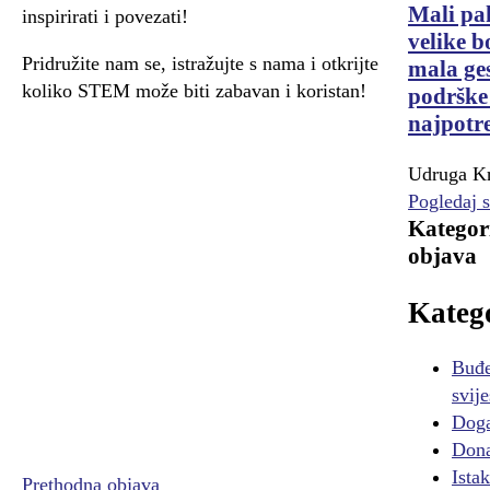
Mali pa
inspirirati i povezati!
velike b
Pridružite nam se, istražujte s nama i otkrijte
mala ge
koliko STEM može biti zabavan i koristan!
podrške
najpotr
Udruga Kr
Pogledaj 
Kategor
objava
Katego
Buđe
svije
Doga
Dona
Ista
Prethodna objava