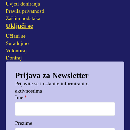
Uvjeti doniranja
Pravila privatnosti
Zaštita podataka
Uključi se
Učlani se
Surađujmo
Volontiraj
Doniraj
Prijava za Newsletter
Prijavite se i ostanite informirani o
aktivnostima
Ime
*
Prezime