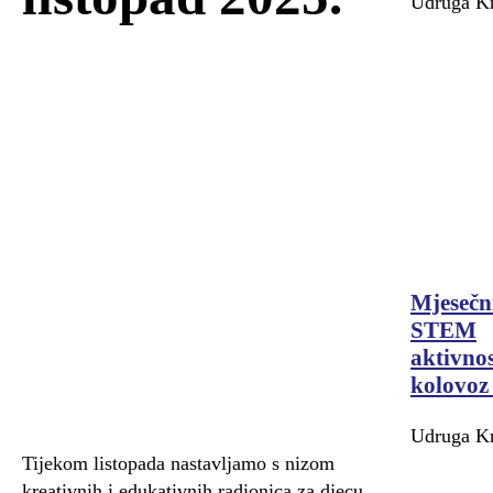
Udruga Kr
Mjesečn
STEM
aktivnos
kolovoz
Udruga Kr
Tijekom listopada nastavljamo s nizom
kreativnih i edukativnih radionica za djecu.