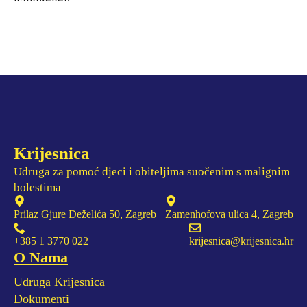
Krijesnica
Udruga za pomoć djeci i obiteljima suočenim s malignim
bolestima
Prilaz Gjure Deželića 50, Zagreb
Zamenhofova ulica 4, Zagreb
+385 1 3770 022
krijesnica@krijesnica.hr
O Nama
Udruga Krijesnica
Dokumenti