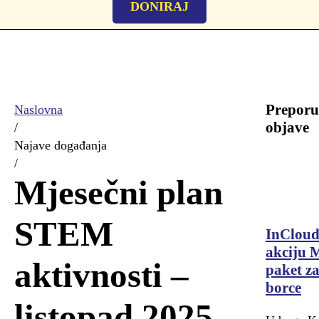
DONIRAJ
Preporu
Naslovna
objave
/
Najave događanja
/
Mjesečni plan
STEM
InCloud
akciju 
aktivnosti –
paket za
borce
listopad 2025.