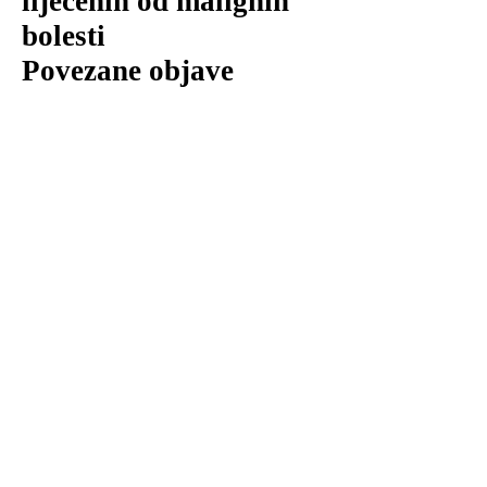
liječenih od malignih
bolesti
Povezane objave