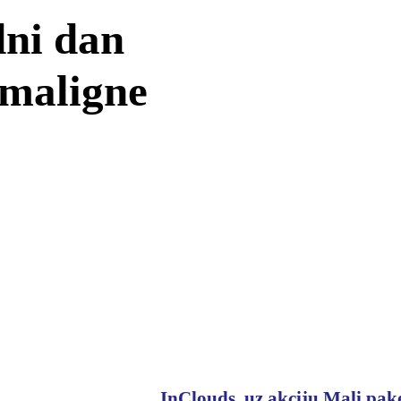
ni dan
 maligne
InClouds. uz akciju Mali pake