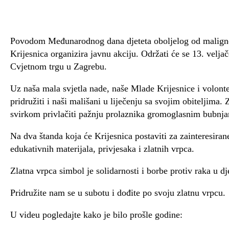
Povodom Međunarodnog dana djeteta oboljelog od maligne
Krijesnica organizira javnu akciju. Održati će se 13. velja
Cvjetnom trgu u Zagrebu.
Uz naša mala svjetla nade, naše Mlade Krijesnice i volont
pridružiti i naši mališani u liječenju sa svojim obiteljima.
svirkom privlačiti pažnju prolaznika gromoglasnim bubnj
Na dva štanda koja će Krijesnica postaviti za zainteresirane
edukativnih materijala, privjesaka i zlatnih vrpca.
Zlatna vrpca simbol je solidarnosti i borbe protiv raka u dj
Pridružite nam se u subotu i dođite po svoju zlatnu vrpcu.
U videu pogledajte kako je bilo prošle godine: