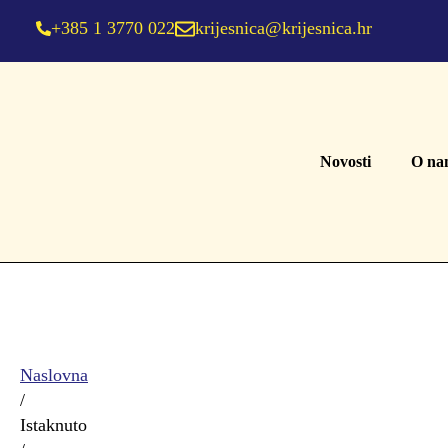
+385 1 3770 022
krijesnica@krijesnica.hr
Novosti
O na
Naslovna
/
Istaknuto