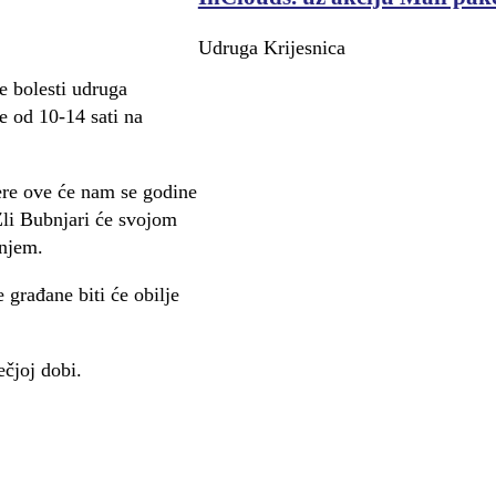
Udruga Krijesnica
 bolesti udruga
če od 10-14 sati na
ere ove će nam se godine
 Zli Bubnjari će svojom
anjem.
 građane biti će obilje
ečjoj dobi.