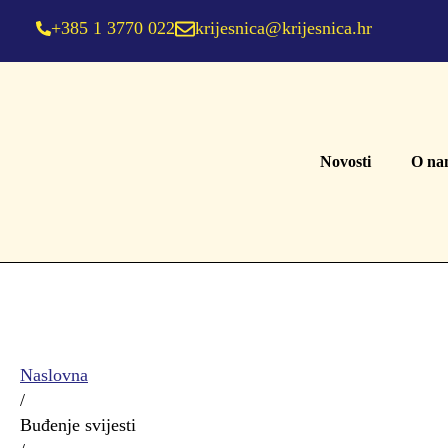
+385 1 3770 022
krijesnica@krijesnica.hr
Novosti
O na
Naslovna
/
Buđenje svijesti