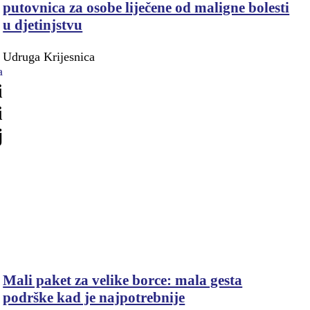
putovnica za osobe liječene od maligne bolesti
u djetinjstvu
Udruga Krijesnica
a
i
i
j
Mali paket za velike borce: mala gesta
podrške kad je najpotrebnije