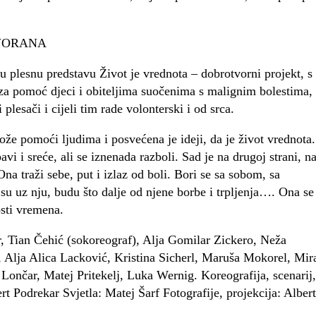
DVORANA
plesnu predstavu Život je vrednota – dobrotvorni projekt, s
 za pomoć djeci i obiteljima suočenima s malignim bolestima,
lesači i cijeli tim rade volonterski i od srca.
že pomoći ljudima i posvećena je ideji, da je život vrednota.
vi i sreće, ali se iznenada razboli. Sad je na drugoj strani, n
Ona traži sebe, put i izlaz od boli. Bori se sa sobom, sa
 su uz nju, budu što dalje od njene borbe i trpljenja…. Ona se
osti vremena.
 Tian Čehić (sokoreograf), Alja Gomilar Zickero, Neža
 Alja Alica Lacković, Kristina Sicherl, Maruša Mokorel, Mir
Lončar, Matej Pritekelj, Luka Wernig. Koreografija, scenarij,
t Podrekar Svjetla: Matej Šarf Fotografije, projekcija: Albert