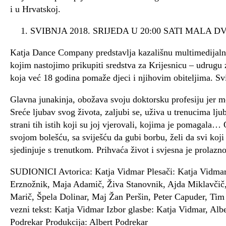
i u Hrvatskoj.
SVIBNJA 2018. SRIJEDA U 20:00 SATI MALA 
Katja Dance Company predstavlja kazališnu multimedijalnu 
kojim nastojimo prikupiti sredstva za Krijesnicu – udrugu
koja već 18 godina pomaže djeci i njihovim obiteljima. Svi p
Glavna junakinja, obožava svoju doktorsku profesiju jer mo
Sreće ljubav svog života, zaljubi se, uživa u trenucima ljuba
strani tih istih koji su joj vjerovali, kojima je pomagala… 
svojom bolešću, sa sviješću da gubi borbu, želi da svi koji
sjedinjuje s trenutkom. Prihvaća život i svjesna je prolazn
SUDIONICI Avtorica: Katja Vidmar Plesači: Katja Vidmar,
Erznožnik, Maja Adamič, Živa Stanovnik, Ajda Miklavčič,
Marič, Špela Dolinar, Maj Žan Peršin, Peter Capuder, Tim 
vezni tekst: Katja Vidmar Izbor glasbe: Katja Vidmar, Alber
Podrekar Produkcija: Albert Podrekar