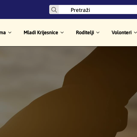
Search
for:
ma
Mladi Krijesnice
Roditelji
Volonteri