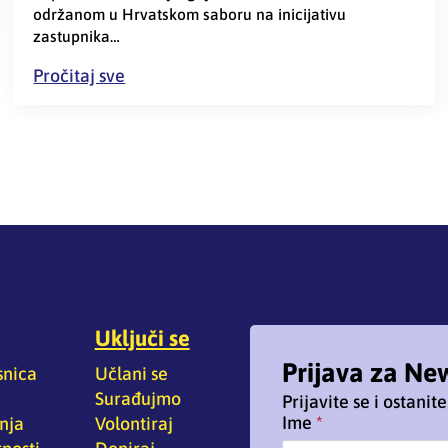
održanom u Hrvatskom saboru na inicijativu
zastupnika…
Pročitaj sve
Uključi se
Prijava za Ne
snica
Učlani se
Surađujmo
Prijavite se i ostani
Ime
*
nja
Volontiraj