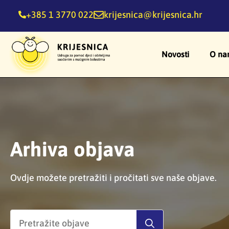
+385 1 3770 022
krijesnica@krijesnica.hr
Novosti
O na
Arhiva objava
Ovdje možete pretražiti i pročitati sve naše objave.
Search
for: